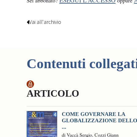
ESEGUI L'ACCESSO
Sei abbonato?
oppure
Vai all'archivio
Contenuti collegat
ARTICOLO
COME GOVERNARE LA
GLOBALIZZAZIONE DELL
...
di Vaccà Sergio, Cozzi Giann