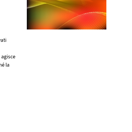
ati
n agisce
hé la