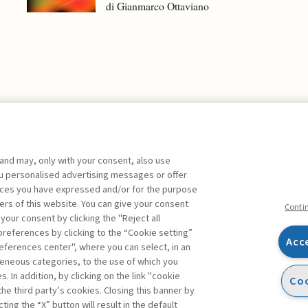
di Gianmarco Ottaviano
 and may, only with your consent, also use
you personalised advertising messages or offer
ente agli abbonati Premium
ences you have expressed and/or for the purpose
ers of this website. You can give your consent
Conti
 your consent by clicking the "Reject all
references by clicking to the “Cookie setting”
Acc
eferences center", where you can select, in an
Facebook
Twitter
Linkedin
Feeds
eneous categories, to the use of which you
 In addition, by clicking on the link "cookie
Coo
the third party’s cookies. Closing this banner by
ting the “X” button will result in the default