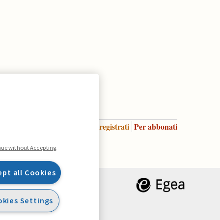
Accedi
Per registrati
Per abbonati
Legenda:
nue without Accepting
ept all Cookies
kies Settings