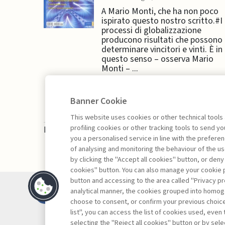
A Mario Monti, che ha non poco
ispirato questo nostro scritto.#I
processi di globalizzazione
producono risultati che possono
determinare vincitori e vinti. È in
questo senso – osserva Mario
Monti – ...
Banner Cookie
This website uses cookies or other technical tools
profiling cookies or other tracking tools to send 
La consultazione dei libri è riservata esclusivam
you a personalised service in line with the prefer
of analysing and monitoring the behaviour of the us
by clicking the "Accept all cookies" button, or deny
cookies" button. You can also manage your cookie p
button and accessing to the area called "Privacy pr
Contatti
analytical manner, the cookies grouped into homog
Abbonamenti
choose to consent, or confirm your previous choices.
list", you can access the list of cookies used, even 
Archivio rubriche
selecting the "Reject all cookies" button or by selec