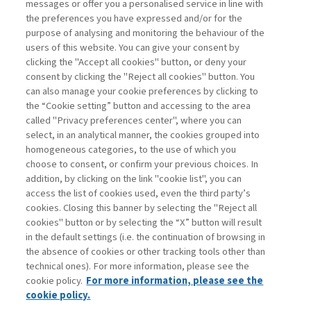
SFIDE ...
messages or offer you a personalised service in line with
the preferences you have expressed and/or for the
di Paola Cillo
purpose of analysing and monitoring the behaviour of the
users of this website. You can give your consent by
clicking the "Accept all cookies" button, or deny your
consent by clicking the "Reject all cookies" button. You
La consultazione dei libri è riservata esclusivamente
can also manage your cookie preferences by clicking to
agli abbonati Premium
the “Cookie setting” button and accessing to the area
called "Privacy preferences center", where you can
Accedi
Per registrati
Per abbonati
Legenda:
select, in an analytical manner, the cookies grouped into
homogeneous categories, to the use of which you
choose to consent, or confirm your previous choices. In
addition, by clicking on the link "cookie list", you can
access the list of cookies used, even the third party’s
cookies. Closing this banner by selecting the "Reject all
cookies" button or by selecting the “X” button will result
in the default settings (i.e. the continuation of browsing in
Contatti
the absence of cookies or other tracking tools other than
Abbonamenti
technical ones). For more information, please see the
Archivio rubriche
cookie policy.
For more information, please see the
Privacy
cookie policy.