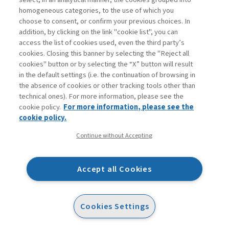
homogeneous categories, to the use of which you
choose to consent, or confirm your previous choices. In
addition, by clicking on the link "cookie list", you can
access the list of cookies used, even the third party’s
cookies. Closing this banner by selecting the "Reject all
cookies" button or by selecting the “X” button will result
in the default settings (i.e. the continuation of browsing in
Contatti
the absence of cookies or other tracking tools other than
Abbonamenti
technical ones). For more information, please see the
Archivio rubriche
cookie policy.
For more information, please see the
Privacy
cookie policy.
Cookie policy
Continue without Accepting
Whistleblowing
Dichiarazione di accessibilità
Accept all Cookies
Mappa del sito
Facebook
Twitter
Linkedin
Feeds
Cookies Settings