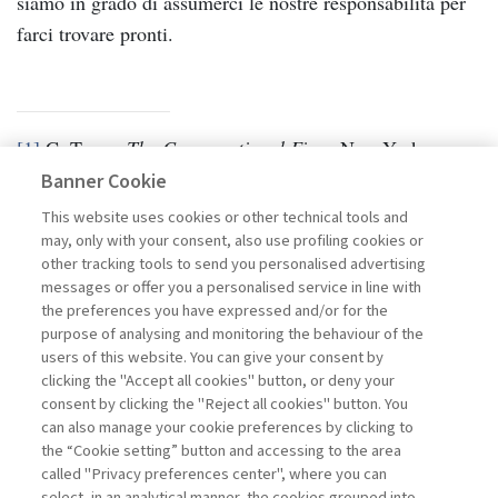
siamo in grado di assumerci le nostre responsabilità per
farci trovare pronti.
[1]
C. Turco,
The Conversational Firm
, New York,
Columbia University Press, 2016.
Banner Cookie
This website uses cookies or other technical tools and
may, only with your consent, also use profiling cookies or
other tracking tools to send you personalised advertising
messages or offer you a personalised service in line with
the preferences you have expressed and/or for the
purpose of analysing and monitoring the behaviour of the
users of this website. You can give your consent by
clicking the "Accept all cookies" button, or deny your
consent by clicking the "Reject all cookies" button. You
can also manage your cookie preferences by clicking to
the “Cookie setting” button and accessing to the area
called "Privacy preferences center", where you can
Vai all'archivio
select, in an analytical manner, the cookies grouped into