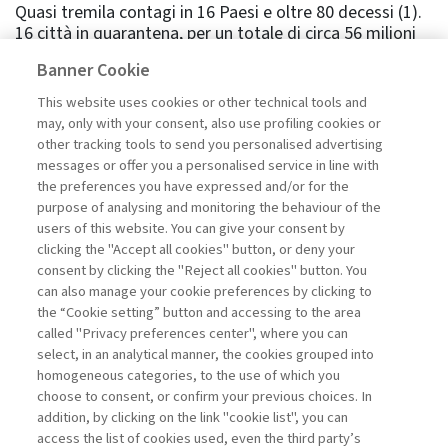
Quasi tremila contagi in 16 Paesi e oltre 80 decessi (1).
16 città in quarantena, per un totale di circa 56 milioni
di persone bloccate (poco meno del totale della
Banner Cookie
popolazione italiana per dare un’idea). Da Wuhan
lamentano supermercati vuoti (2), prezzi al dettaglio
This website uses cookies or other technical tools and
triplicati, mascherine e disinfettanti ormai introvabili,
may, only with your consent, also use profiling cookies or
ospedali affollatissimi (3), letti e personale medico
other tracking tools to send you personalised advertising
carente. E mentre la tv di Stato santifica la figura di
messages or offer you a personalised service in line with
Liang Wudong, medico in pensione richiamato per
the preferences you have expressed and/or for the
affrontare l'emergenza, contagiato dal virus e deceduto
purpose of analysing and monitoring the behaviour of the
«sul campo», i social sono pieni di video di cittadini in ...
users of this website. You can give your consent by
Leggi
clicking the "Accept all cookies" button, or deny your
consent by clicking the "Reject all cookies" button. You
can also manage your cookie preferences by clicking to
the “Cookie setting” button and accessing to the area
1
2
3
4
Precedente
called "Privacy preferences center", where you can
select, in an analytical manner, the cookies grouped into
homogeneous categories, to the use of which you
choose to consent, or confirm your previous choices. In
addition, by clicking on the link "cookie list", you can
access the list of cookies used, even the third party’s