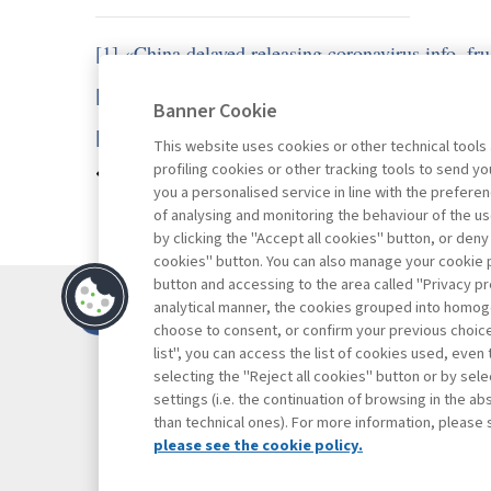
[1]
«China delayed releasing coronavirus info, f
[2]
«In depth: how early signs of a sars-like virus
Banner Cookie
[3]
«Novel 2019 coronavirus genome»
,
virologica
This website uses cookies or other technical tools
profiling cookies or other tracking tools to send 
Vai all'archivio
you a personalised service in line with the prefer
of analysing and monitoring the behaviour of the us
by clicking the "Accept all cookies" button, or deny
cookies" button. You can also manage your cookie p
button and accessing to the area called "Privacy pr
Contatti
analytical manner, the cookies grouped into homog
Abbonamenti
choose to consent, or confirm your previous choices.
list", you can access the list of cookies used, even 
Archivio rubriche
selecting the "Reject all cookies" button or by selec
Privacy
settings (i.e. the continuation of browsing in the a
Cookie policy
than technical ones). For more information, please 
Whistleblowing
please see the cookie policy.
Dichiarazione di 