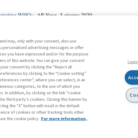
rustrating WHO»
,
AP News
, 3 giugno 2020.
 were spotted, spread, and throttled»
,
Caixin
, 29 febbraio 202
l.org
, 11 gennaio.
 and may, only with your consent, also use
you personalised advertising messages or offer
ences you have expressed and/or for the purpose
ers of this website. You can give your consent
Conti
 your consent by clicking the "Reject all
references by clicking to the “Cookie setting”
Acc
eferences center", where you can select, in an
Facebook
Twitter
Linkedin
Feeds
eneous categories, to the use of which you
 In addition, by clicking on the link "cookie
Coo
the third party’s cookies. Closing this banner by
ting the “X” button will result in the default
bsence of cookies or other tracking tools other
see the cookie policy.
For more information,
accessibilità