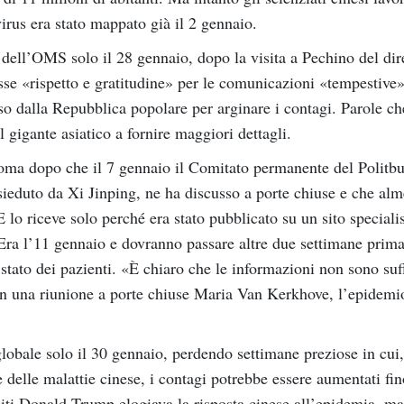
rus era stato mappato già il 2 gennaio.
dell’OMS solo il 28 gennaio, dopo la visita a Pechino del dir
e «rispetto e gratitudine» per le comunicazioni «tempestive»
o dalla Repubblica popolare per arginare i contagi. Parole che
l gigante asiatico a fornire maggiori dettagli.
oma dopo che il 7 gennaio il Comitato permanente del Politbur
sieduto da Xi Jinping, ne ha discusso a porte chiuse e che alm
E lo riceve solo perché era stato pubblicato su un sito speciali
 Era l’11 gennaio e dovranno passare altre due settimane prim
 stato dei pazienti. «È chiaro che le informazioni non sono suff
in una riunione a porte chiuse Maria Van Kerkhove, l’epidemi
globale solo il 30 gennaio, perdendo settimane preziose in cui,
e delle malattie cinese, i contagi potrebbe essere aumentati fi
Uniti Donald Trump elogiava la risposta cinese all’epidemia, m