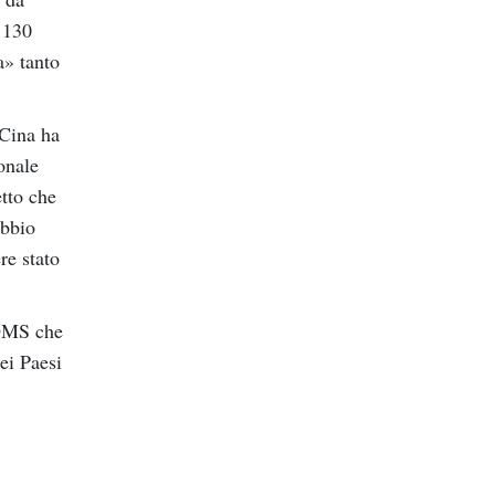
i 130
a» tanto
 Cina ha
onale
tto che
ubbio
re stato
’OMS che
ei Paesi