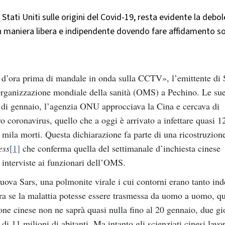
Stati Uniti sulle origini del Covid-19, resta evidente la debo
n maniera libera e indipendente dovendo fare affidamento so
 d’ora prima di mandale in onda sulla CCTV», l’emittente di 
Organizzazione mondiale della sanità (OMS) a Pechino. Le sue
zi di gennaio, l’agenzia ONU approcciava la Cina e cercava di
o coronavirus, quello che a oggi è arrivato a infettare quasi 1
 mila morti. Questa dichiarazione fa parte di una ricostruzion
ess
[1]
che conferma quella del settimanale d’inchiesta cinese
 interviste ai funzionari dell’OMS.
va Sars, una polmonite virale i cui contorni erano tanto inde
ra se la malattia potesse essere trasmessa da uomo a uomo, qu
ione cinese non ne saprà quasi nulla fino al 20 gennaio, due gi
i 11 milioni di abitanti. Ma intanto gli scienziati cinesi lavo