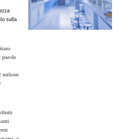
lezza
lo sulla
Stato
 parole
2 milioni
e
finiti
anti
orni
ravano, e