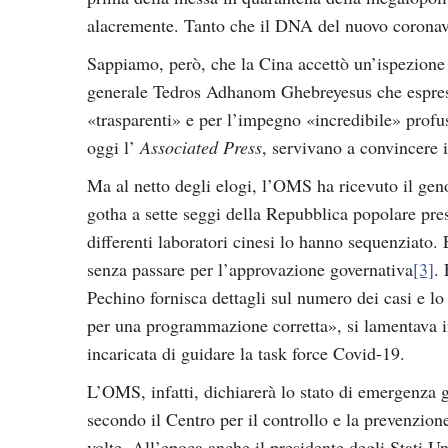
alacremente. Tanto che il DNA del nuovo coronavi
Sappiamo, però, che la Cina accettò un’ispezione 
generale Tedros Adhanom Ghebreyesus che espress
«trasparenti» e per l’impegno «incredibile» profus
oggi l’
Associated Press
, servivano a convincere i
Ma al netto degli elogi, l’OMS ha ricevuto il gen
gotha a sette seggi della Repubblica popolare pre
differenti laboratori cinesi lo hanno sequenziato. 
senza passare per l’approvazione governativa
[3]
.
Pechino fornisca dettagli sul numero dei casi e lo
per una programmazione corretta», si lamentava 
incaricata di guidare la task force Covid-19.
L’OMS, infatti, dichiarerà lo stato di emergenza 
secondo il Centro per il controllo e la prevenzion
volte. All’epoca anche il presidente degli Stati 