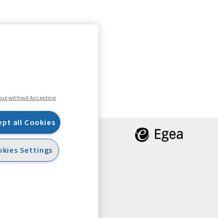
0.
nue without Accepting
ept all Cookies
kies Settings