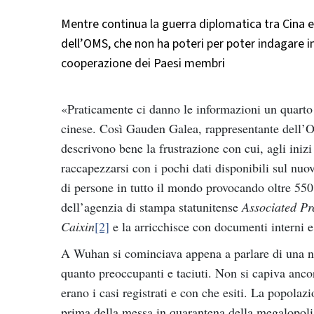
Mentre continua la guerra diplomatica tra Cina e 
dell’OMS, che non ha poteri per poter indagare i
cooperazione dei Paesi membri
«Praticamente ci danno le informazioni un quarto
cinese. Così Gauden Galea, rappresentante dell’
descrivono bene la frustrazione con cui, agli ini
raccapezzarsi con i pochi dati disponibili sul nuov
di persone in tutto il mondo provocando oltre 550
dell’agenzia di stampa statunitense
Associated Pr
Caixin
[2]
e la arricchisce con documenti interni e
A Wuhan si cominciava appena a parlare di una nuo
quanto preoccupanti e taciuti. Non si capiva anco
erano i casi registrati e con che esiti. La popolaz
prima della messa in quarantena della megalopoli d