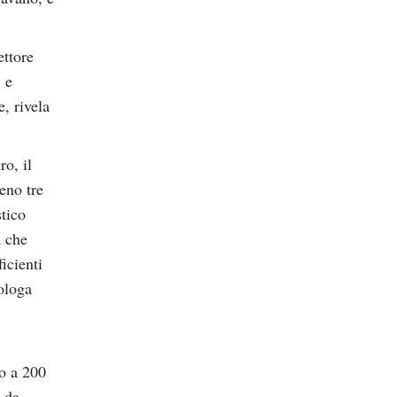
ettore
 e
, rivela
o, il
eno tre
stico
a che
icienti
ologa
no a 200
a da