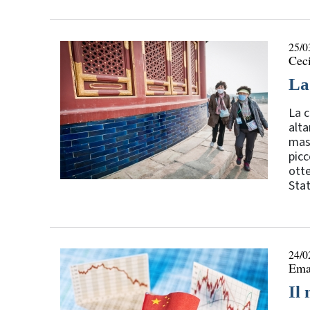
25/0
Ceci
La
La c
alta
masc
picc
otte
Stat
24/0
Ema
Il