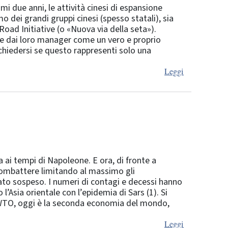
i due anni, le attività cinesi di espansione
o dei grandi gruppi cinesi (spesso statali), sia
oad Initiative (o «Nuova via della seta»).
 e dai loro manager come un vero e proprio
chiedersi se questo rappresenti solo una
Leggi
a ai tempi di Napoleone. E ora, di fronte a
combattere limitando al massimo gli
fiato sospeso. I numeri di contagi e decessi hanno
l’Asia orientale con l’epidemia di Sars (1). Si
l WTO, oggi è la seconda economia del mondo,
Leggi