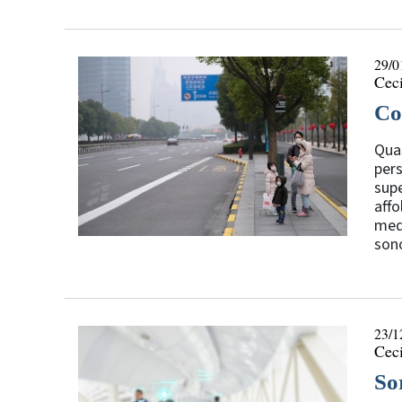
29/0
Ceci
Co
Quas
pers
supe
affo
medi
sono
23/1
Ceci
So