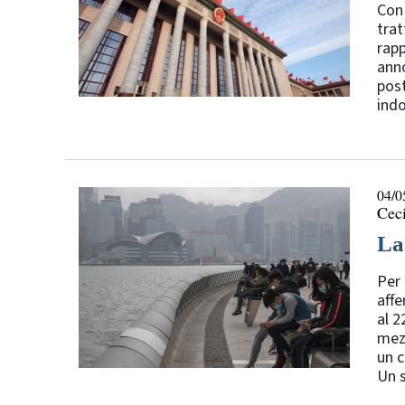
Con 
trat
rapp
ann
post
indo
04/0
Ceci
La 
Per 
affe
al 2
mezz
un c
Un s