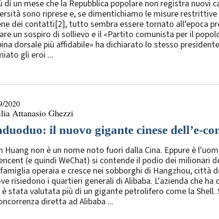
ù di un mese che la Repubblica popolare non registra nuovi c
ersità sono riprese e, se dimentichiamo le misure restrittive d
ne dei contatti[2], tutto sembra essere tornato all’epoca p
rare un sospiro di sollievo e il «Partito comunista per il popo
pina dorsale più affidabile» ha dichiarato lo stesso presiden
iato gli eroi ...
9/2020
lia Attanasio Ghezzi
nduoduo: il nuovo gigante cinese dell’e-c
n Huang non è un nome noto fuori dalla Cina. Eppure è l'uo
encent (e quindi WeChat) si contende il podio dei milionari d
famiglia operaia e cresce nei sobborghi di Hangzhou, città d
ve risiedono i quartieri generali di Alibaba. L'azienda che h
 è stata valutata più di un gigante petrolifero come la Shell
oncorrenza diretta ad Alibaba ...