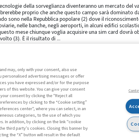
ecnologie della sorveglianza diventeranno un mercato del valor
rerebbe proprio che anche questo campo sarà dominato dalla 
o sono nella Repubblica popolare (2) dove il riconoscimento 
oviarie, nelle banche, negli aeroporti, in alcuni edifici scolast
uesto mese chiunque voglia acquisire una sim card dovrà ob
volto (3). È il risultato di ...
 and may, only with your consent, also use
1
2
3
4
5
6
Precedente
you personalised advertising messages or offer
ences you have expressed and/or for the purpose
ers of this website. You can give your consent
Conti
 your consent by clicking the "Reject all
references by clicking to the “Cookie setting”
Acc
eferences center", where you can select, in an
Facebook
Twitter
Linkedin
Feeds
eneous categories, to the use of which you
 In addition, by clicking on the link "cookie
Coo
the third party’s cookies. Closing this banner by
ting the “X” button will result in the default