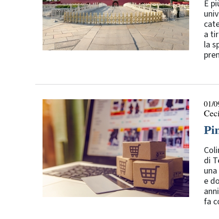
È pi
univ
cate
a ti
la s
prem
01/0
Ceci
Pi
Coli
di T
una 
e do
anni
fa c