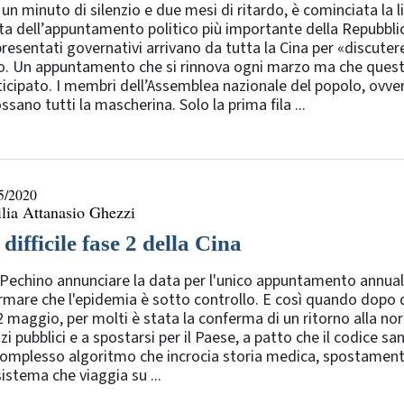
un minuto di silenzio e due mesi di ritardo, è cominciata la 
ta dell’appuntamento politico più importante della Repubbli
resentati governativi arrivano da tutta la Cina per «discutere
o. Un appuntamento che si rinnova ogni marzo ma che quest’
icipato. I membri dell’Assemblea nazionale del popolo, ovver
ssano tutti la mascherina. Solo la prima fila ...
5/2020
lia Attanasio Ghezzi
difficile fase 2 della Cina
Pechino annunciare la data per l'unico appuntamento annual
rmare che l'epidemia è sotto controllo. E così quando dopo d
2 maggio, per molti è stata la conferma di un ritorno alla norm
i pubblici e a spostarsi per il Paese, a patto che il codice sa
omplesso algoritmo che incrocia storia medica, spostamenti e
istema che viaggia su ...