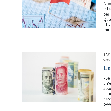
Nono
inte
per 
Ques
atta
mina
12/0
Ceci
Le
«Se 
un’e
spos
supe
cerc
ovve