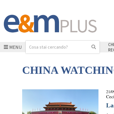
CH
MENU
Cerca
Cerca
RE
CHINA WATCHI
21/0
Ceci
La