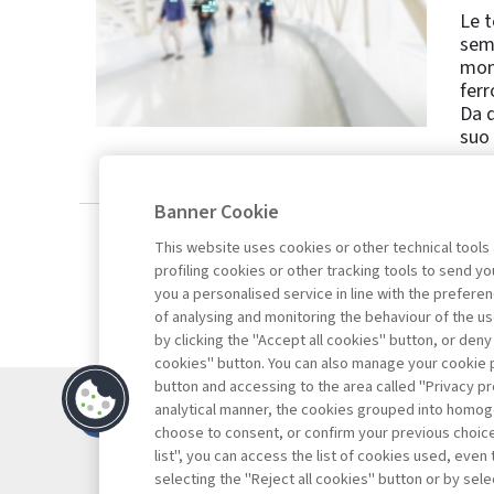
Le t
semb
mond
ferr
Da q
suo 
Banner Cookie
This website uses cookies or other technical tools
profiling cookies or other tracking tools to send 
you a personalised service in line with the prefer
of analysing and monitoring the behaviour of the us
by clicking the "Accept all cookies" button, or deny
cookies" button. You can also manage your cookie p
button and accessing to the area called "Privacy pr
Contatti
analytical manner, the cookies grouped into homog
Abbonamenti
choose to consent, or confirm your previous choices.
list", you can access the list of cookies used, even 
Archivio rubriche
selecting the "Reject all cookies" button or by selec
Privacy