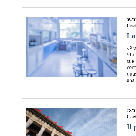
09/0
Ceci
La
«Pra
Stat
sue 
cerc
quas
una 
28/0
Ceci
Il