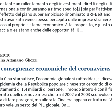
stante un rallentamento degli investimenti diretti negli ultim
rnazionale continueranno a ritmo spedito[1] sia per l’attivism
l’effetto del piano super ambizioso rinominato BRI-Belt and R
ta avanzata viene spesso percepita dalle imprese straniere
cco al proprio sistema economico. A tal proposito, è giusto 
ccia o esistano anche delle opportunità. Il ...
2/2020
lia Attanasio Ghezzi
 conseguenze economiche del coronavirus
la Cina starnutisce, l’economia globale si raffredda», si dicev
pidemia che la Repubblica popolare cinese sta cercando di 
tamenti di 1,4 miliardi di persone, il mondo intero è con il 
rato quelli dei nove mesi che tra il 2002 e il 2003 sconvolsero 
a di fare paragoni, ma allora la Cina era appena entrata ne
ro vale un sesto del PIL globale. Da ...