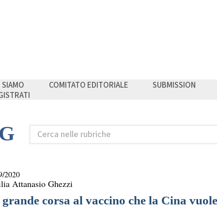
I SIAMO
COMITATO EDITORIALE
SUBMISSION
GISTRATI
NG
Cerca
nelle
rubriche
9/2020
lia Attanasio Ghezzi
 grande corsa al vaccino che la Cina vuole