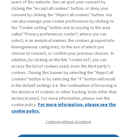
users of this website. You can give your consent by
clicking the "Accept all cookies" button, or deny your
consent by clicking the "Reject all cookies" button. You
can also manage your cookie preferences by clicking to
the “Cookie setting” button and accessing to the area
called "Privacy preferences center", where you can
Contatti
select, in an analytical manner, the cookies grouped into
Abbonamenti
homogeneous categories, to the use of which you
Archivio rubriche
choose to consent, or confirm your previous choices. In
Privacy
addition, by clicking on the link "cookie list", you can
access the list of cookies used, even the third party’s
Cookie policy
cookies. Closing this banner by selecting the "Reject all
Whistleblowing
cookies" button or by selecting the “X” button will result
Dichiarazione di accessibilità
in the default settings (i.e. the continuation of browsing in
Mappa del sito
the absence of cookies or other tracking tools other than
technical ones). For more information, please see the
Facebook
Twitter
Linkedin
Feeds
cookie policy.
For more information, please see the
cookie policy.
Continue without Accepting