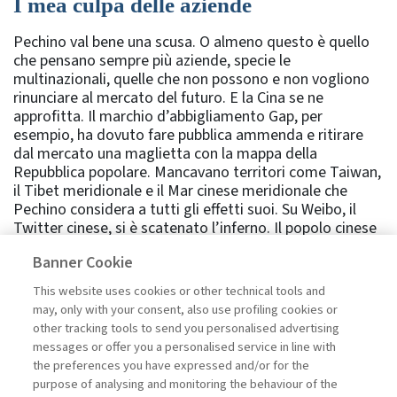
I mea culpa delle aziende
Pechino val bene una scusa. O almeno questo è quello
che pensano sempre più aziende, specie le
multinazionali, quelle che non possono e non vogliono
rinunciare al mercato del futuro. E la Cina se ne
approfitta. Il marchio d’abbigliamento Gap, per
esempio, ha dovuto fare pubblica ammenda e ritirare
dal mercato una maglietta con la mappa della
Repubblica popolare. Mancavano territori come Taiwan,
il Tibet meridionale e il Mar cinese meridionale che
Pechino considera a tutti gli effetti suoi. Su Weibo, il
Twitter cinese, si è scatenato l’inferno. Il popolo cinese
si è pubblicamente indignato, ...
Banner Cookie
Leggi
This website uses cookies or other technical tools and
may, only with your consent, also use profiling cookies or
other tracking tools to send you personalised advertising
1
2
3
4
5
6
7
Precedente
Successivo
messages or offer you a personalised service in line with
the preferences you have expressed and/or for the
purpose of analysing and monitoring the behaviour of the