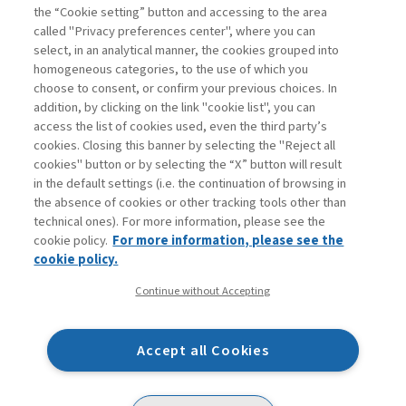
the “Cookie setting” button and accessing to the area
III edizione
called "Privacy preferences center", where you can
select, in an analytical manner, the cookies grouped into
homogeneous categories, to the use of which you
ARCHIVIO
choose to consent, or confirm your previous choices. In
addition, by clicking on the link "cookie list", you can
access the list of cookies used, even the third party’s
cookies. Closing this banner by selecting the "Reject all
cookies" button or by selecting the “X” button will result
in the default settings (i.e. the continuation of browsing in
Contatti
the absence of cookies or other tracking tools other than
Abbonamenti
technical ones). For more information, please see the
Archivio rubriche
cookie policy.
For more information, please see the
Privacy
cookie policy.
Cookie policy
Continue without Accepting
Whistleblowing
Dichiarazione di accessibilità
Accept all Cookies
Mappa del sito
Facebook
Twitter
Linkedin
Feeds