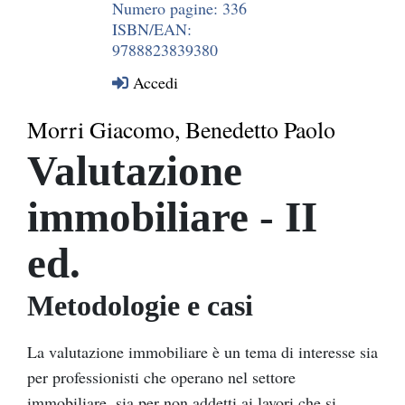
Numero pagine: 336
ISBN/EAN:
9788823839380
Accedi
Morri Giacomo, Benedetto Paolo
Valutazione
immobiliare - II
ed.
Metodologie e casi
La valutazione immobiliare è un tema di interesse sia
per professionisti che operano nel settore
immobiliare, sia per non addetti ai lavori che si