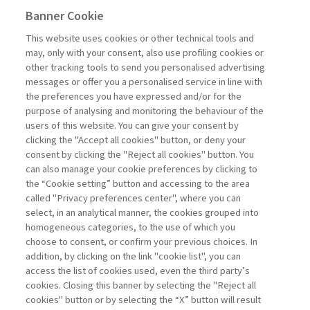
Banner Cookie
Previous
Next
This website uses cookies or other technical tools and
may, only with your consent, also use profiling cookies or
other tracking tools to send you personalised advertising
messages or offer you a personalised service in line with
the preferences you have expressed and/or for the
purpose of analysing and monitoring the behaviour of the
users of this website. You can give your consent by
Sampietro Marco
clicking the "Accept all cookies" button, or deny your
consent by clicking the "Reject all cookies" button. You
Project
can also manage your cookie preferences by clicking to
Management -
the “Cookie setting” button and accessing to the area
III edizione
called "Privacy preferences center", where you can
select, in an analytical manner, the cookies grouped into
homogeneous categories, to the use of which you
ARCHIVIO
choose to consent, or confirm your previous choices. In
addition, by clicking on the link "cookie list", you can
access the list of cookies used, even the third party’s
cookies. Closing this banner by selecting the "Reject all
cookies" button or by selecting the “X” button will result