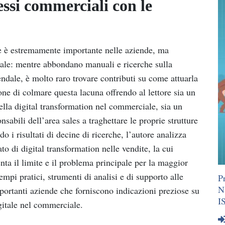
essi commerciali con le
ite è estremamente importante nelle aziende, ma
iale: mentre abbondano manuali e ricerche sulla
iendale, è molto raro trovare contributi su come attuarla
opone di colmare questa lacuna offrendo al lettore sia un
ella digital transformation nel commerciale, sia un
abili dell’area sales a traghettare le proprie strutture
o i risultati di decine di ricerche, l’autore analizza
ato di digital transformation nelle vendite, la cui
ta il limite e il problema principale per la maggior
empi pratici, strumenti di analisi e di supporto alle
P
N
portanti aziende che forniscono indicazioni preziose su
I
gitale nel commerciale.