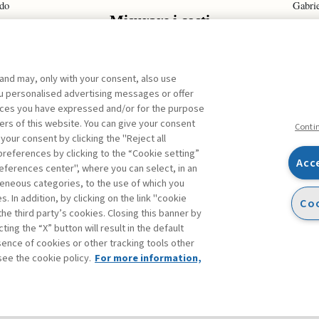
do
Gabrie
Misurare i costi
ect
La cul
olio
sic
ement
 and may, only with your consent, also use
you personalised advertising messages or offer
ences you have expressed and/or for the purpose
ers of this website. You can give your consent
ARCHIVIO
Conti
 your consent by clicking the "Reject all
references by clicking to the “Cookie setting”
Acc
eferences center", where you can select, in an
Facebook
Twitter
Linkedin
Feeds
eneous categories, to the use of which you
 In addition, by clicking on the link "cookie
Coo
the third party’s cookies. Closing this banner by
ting the “X” button will result in the default
bsence of cookies or other tracking tools other
see the cookie policy.
For more information,
accessibilità