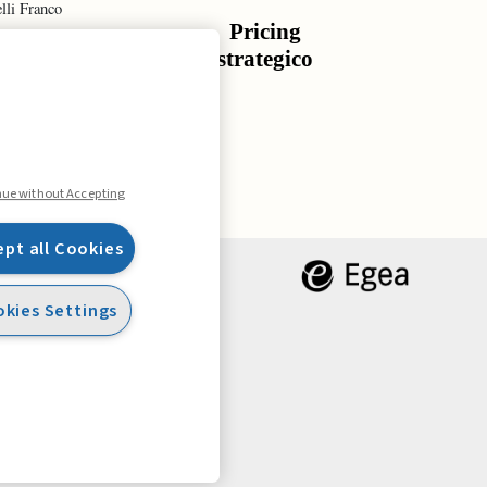
lli Franco
Gr
Pricing
tura della
St
strategico
urezza
re
o
ma
nue without Accepting
ept all Cookies
kies Settings