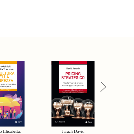
Next
o Elisabetta,
Jarach David
De G