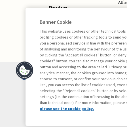
Alfre
Project
Proj
Management -
Portf
Banner Cookie
III edizione
Manag
This website uses cookies or other technical tools
profiling cookies or other tracking tools to send 
you a personalised service in line with the prefer
of analysing and monitoring the behaviour of the us
by clicking the "Accept all cookies" button, or deny
cookies" button. You can also manage your cookie p
button and accessing to the area called "Privacy pr
Contatti
analytical manner, the cookies grouped into homog
Abbonamenti
choose to consent, or confirm your previous choices.
list", you can access the list of cookies used, even 
Archivio rubriche
selecting the "Reject all cookies" button or by selec
Privacy
settings (i.e. the continuation of browsing in the a
Cookie policy
than technical ones). For more information, please 
Whistleblowing
please see the cookie policy.
Dichiarazione di 
Mappa del sito