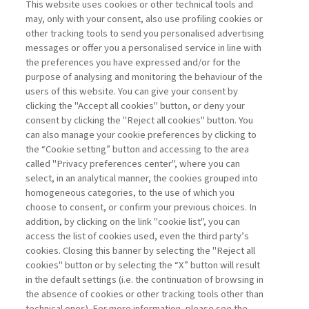
This website uses cookies or other technical tools and
may, only with your consent, also use profiling cookies or
other tracking tools to send you personalised advertising
messages or offer you a personalised service in line with
the preferences you have expressed and/or for the
purpose of analysing and monitoring the behaviour of the
users of this website. You can give your consent by
Sampietro Marco
clicking the "Accept all cookies" button, or deny your
consent by clicking the "Reject all cookies" button. You
Project
can also manage your cookie preferences by clicking to
Management -
the “Cookie setting” button and accessing to the area
III edizione
called "Privacy preferences center", where you can
select, in an analytical manner, the cookies grouped into
homogeneous categories, to the use of which you
ARCHIVIO
choose to consent, or confirm your previous choices. In
addition, by clicking on the link "cookie list", you can
access the list of cookies used, even the third party’s
cookies. Closing this banner by selecting the "Reject all
cookies" button or by selecting the “X” button will result
in the default settings (i.e. the continuation of browsing in
Contatti
the absence of cookies or other tracking tools other than
Abbonamenti
technical ones). For more information, please see the