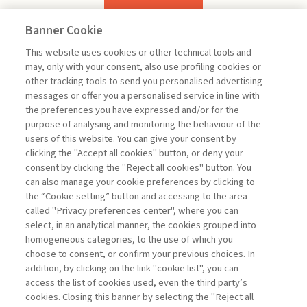
Banner Cookie
Previous
Next
This website uses cookies or other technical tools and
may, only with your consent, also use profiling cookies or
other tracking tools to send you personalised advertising
messages or offer you a personalised service in line with
the preferences you have expressed and/or for the
purpose of analysing and monitoring the behaviour of the
users of this website. You can give your consent by
Sampietro Marco
clicking the "Accept all cookies" button, or deny your
consent by clicking the "Reject all cookies" button. You
Project
can also manage your cookie preferences by clicking to
Management -
the “Cookie setting” button and accessing to the area
III edizione
called "Privacy preferences center", where you can
select, in an analytical manner, the cookies grouped into
homogeneous categories, to the use of which you
ARCHIVIO
choose to consent, or confirm your previous choices. In
addition, by clicking on the link "cookie list", you can
access the list of cookies used, even the third party’s
cookies. Closing this banner by selecting the "Reject all