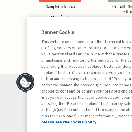
Sampietro Marco
Coffetti Ele
Alfre
Project
Proj
Management -
Portf
Banner Cookie
III edizione
Manag
This website uses cookies or other technical tools
profiling cookies or other tracking tools to send 
you a personalised service in line with the prefer
of analysing and monitoring the behaviour of the us
by clicking the "Accept all cookies" button, or deny
cookies" button. You can also manage your cookie p
button and accessing to the area called "Privacy pr
Contatti
analytical manner, the cookies grouped into homog
Abbonamenti
choose to consent, or confirm your previous choices.
list", you can access the list of cookies used, even 
Archivio rubriche
selecting the "Reject all cookies" button or by selec
Privacy
settings (i.e. the continuation of browsing in the a
Cookie policy
than technical ones). For more information, please 
Whistleblowing
please see the cookie policy.
Dichiarazione di 