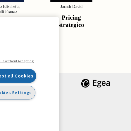
o Elisabetta,
Jarach David
De G
lli Franco
Gr
Pricing
tura della
St
strategico
urezza
re
o
ma
nue without Accepting
ept all Cookies
kies Settings