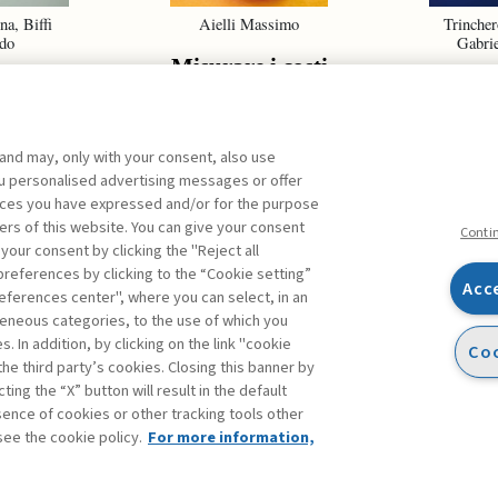
na, Biffi
Aielli Massimo
Trincher
do
Gabrie
Misurare i costi
ect
La cul
olio
sic
ement
 and may, only with your consent, also use
you personalised advertising messages or offer
ences you have expressed and/or for the purpose
ers of this website. You can give your consent
ARCHIVIO
Conti
 your consent by clicking the "Reject all
references by clicking to the “Cookie setting”
Acc
eferences center", where you can select, in an
Facebook
Twitter
Linkedin
Feeds
eneous categories, to the use of which you
 In addition, by clicking on the link "cookie
Coo
the third party’s cookies. Closing this banner by
ting the “X” button will result in the default
bsence of cookies or other tracking tools other
see the cookie policy.
For more information,
accessibilità