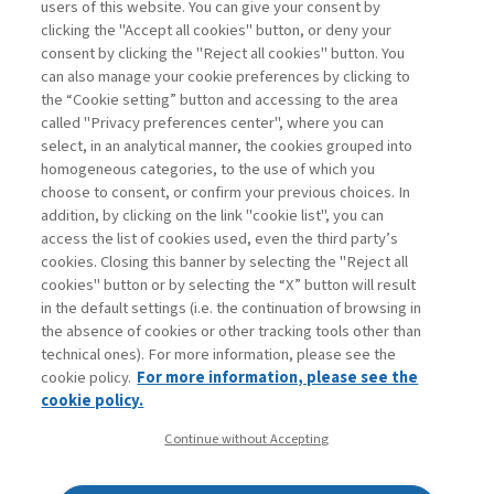
users of this website. You can give your consent by
Sampietro Marco
clicking the "Accept all cookies" button, or deny your
consent by clicking the "Reject all cookies" button. You
Project
can also manage your cookie preferences by clicking to
Management -
the “Cookie setting” button and accessing to the area
III edizione
called "Privacy preferences center", where you can
select, in an analytical manner, the cookies grouped into
homogeneous categories, to the use of which you
ARCHIVIO
choose to consent, or confirm your previous choices. In
addition, by clicking on the link "cookie list", you can
access the list of cookies used, even the third party’s
cookies. Closing this banner by selecting the "Reject all
cookies" button or by selecting the “X” button will result
in the default settings (i.e. the continuation of browsing in
Contatti
the absence of cookies or other tracking tools other than
Abbonamenti
technical ones). For more information, please see the
Archivio rubriche
cookie policy.
For more information, please see the
Privacy
cookie policy.
Cookie policy
Continue without Accepting
Whistleblowing
Dichiarazione di accessibilità