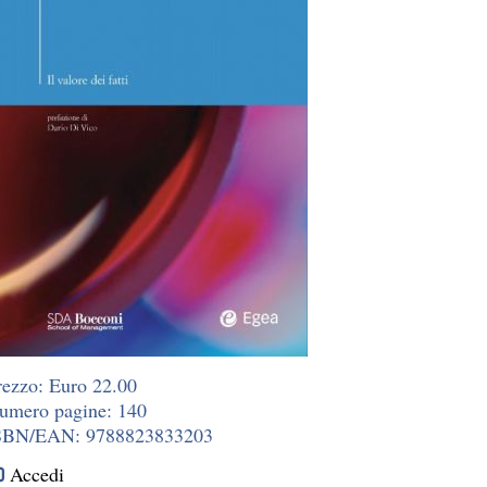
rezzo: Euro 22.00
umero pagine: 140
SBN/EAN: 9788823833203
Accedi