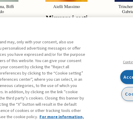
na, Biffi
Aielli Massimo
Trincher
do
Gabrie
Misurare i costi
ect
La cul
olio
sic
ement
 and may, only with your consent, also use
you personalised advertising messages or offer
ences you have expressed and/or for the purpose
ers of this website. You can give your consent
ARCHIVIO
Conti
 your consent by clicking the "Reject all
references by clicking to the “Cookie setting”
Acc
eferences center", where you can select, in an
Facebook
Twitter
Linkedin
Feeds
eneous categories, to the use of which you
 In addition, by clicking on the link "cookie
Coo
the third party’s cookies. Closing this banner by
ting the “X” button will result in the default
bsence of cookies or other tracking tools other
see the cookie policy.
For more information,
accessibilità