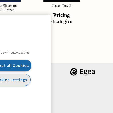
o Elisabetta,
Jarach David
De G
lli Franco
Gr
Pricing
tura della
St
strategico
urezza
re
o
ma
nue without Accepting
ept all Cookies
kies Settings