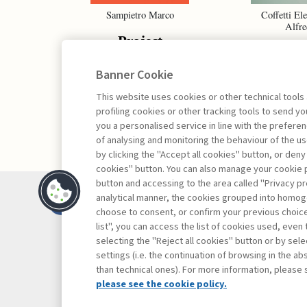
Sampietro Marco
Coffetti Ele
Alfre
Project
Proj
Management -
Portf
Banner Cookie
III edizione
Manag
This website uses cookies or other technical tools
profiling cookies or other tracking tools to send 
you a personalised service in line with the prefer
of analysing and monitoring the behaviour of the us
by clicking the "Accept all cookies" button, or deny
cookies" button. You can also manage your cookie p
button and accessing to the area called "Privacy pr
Contatti
analytical manner, the cookies grouped into homog
Abbonamenti
choose to consent, or confirm your previous choices.
list", you can access the list of cookies used, even 
Archivio rubriche
selecting the "Reject all cookies" button or by selec
Privacy
settings (i.e. the continuation of browsing in the a
Cookie policy
than technical ones). For more information, please 
Whistleblowing
please see the cookie policy.
Dichiarazione di 