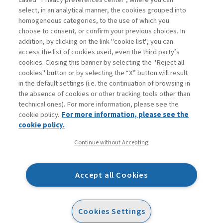
select, in an analytical manner, the cookies grouped into
homogeneous categories, to the use of which you
ARCHIVIO
choose to consent, or confirm your previous choices. In
addition, by clicking on the link "cookie list", you can
access the list of cookies used, even the third party’s
cookies. Closing this banner by selecting the "Reject all
cookies" button or by selecting the “X” button will result
in the default settings (i.e. the continuation of browsing in
Contatti
the absence of cookies or other tracking tools other than
Abbonamenti
technical ones). For more information, please see the
Archivio rubriche
cookie policy.
For more information, please see the
Privacy
cookie policy.
Cookie policy
Continue without Accepting
Whistleblowing
Dichiarazione di accessibilità
Accept all Cookies
Mappa del sito
Facebook
Twitter
Linkedin
Feeds
Cookies Settings