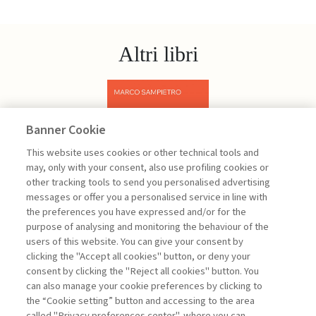
Altri libri
Banner Cookie
Previous
Next
This website uses cookies or other technical tools and
may, only with your consent, also use profiling cookies or
other tracking tools to send you personalised advertising
messages or offer you a personalised service in line with
the preferences you have expressed and/or for the
purpose of analysing and monitoring the behaviour of the
users of this website. You can give your consent by
Sampietro Marco
clicking the "Accept all cookies" button, or deny your
consent by clicking the "Reject all cookies" button. You
Project
can also manage your cookie preferences by clicking to
Management -
the “Cookie setting” button and accessing to the area
III edizione
called "Privacy preferences center", where you can