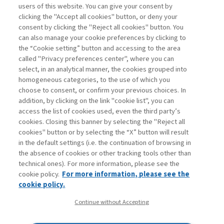
users of this website. You can give your consent by
Sampietro Marco
clicking the "Accept all cookies" button, or deny your
consent by clicking the "Reject all cookies" button. You
Project
can also manage your cookie preferences by clicking to
Management -
the “Cookie setting” button and accessing to the area
III edizione
called "Privacy preferences center", where you can
select, in an analytical manner, the cookies grouped into
homogeneous categories, to the use of which you
ARCHIVIO
choose to consent, or confirm your previous choices. In
addition, by clicking on the link "cookie list", you can
access the list of cookies used, even the third party’s
cookies. Closing this banner by selecting the "Reject all
cookies" button or by selecting the “X” button will result
in the default settings (i.e. the continuation of browsing in
Contatti
the absence of cookies or other tracking tools other than
Abbonamenti
technical ones). For more information, please see the
Archivio rubriche
cookie policy.
For more information, please see the
Privacy
cookie policy.
Cookie policy
Continue without Accepting
Whistleblowing
Dichiarazione di accessibilità