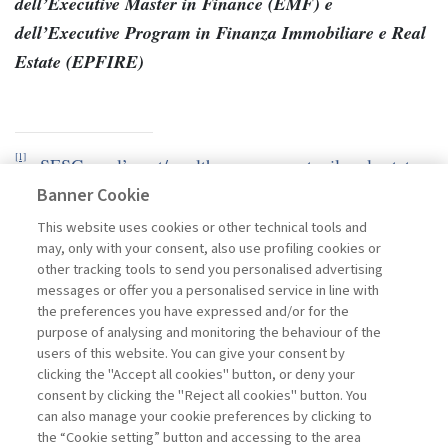
dell’Executive Master in Finance (EMF) e
dell’Executive Program in Finanza Immobiliare e Real
Estate (EPFIRE)
[1]
«SESG per l’asset/wealth management e il real estate»
,
Economia&Management
, 22 novembre 2020.
Banner Cookie
This website uses cookies or other technical tools and
may, only with your consent, also use profiling cookies or
other tracking tools to send you personalised advertising
messages or offer you a personalised service in line with
the preferences you have expressed and/or for the
purpose of analysing and monitoring the behaviour of the
users of this website. You can give your consent by
clicking the "Accept all cookies" button, or deny your
consent by clicking the "Reject all cookies" button. You
can also manage your cookie preferences by clicking to
the “Cookie setting” button and accessing to the area