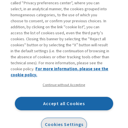
called "Privacy preferences center", where you can
Vai all'archivio
select, in an analytical manner, the cookies grouped into
homogeneous categories, to the use of which you
choose to consent, or confirm your previous choices. In
addition, by clicking on the link "cookie list", you can
access the list of cookies used, even the third party’s
cookies. Closing this banner by selecting the "Reject all
cookies" button or by selecting the “X” button will result
in the default settings (i.e. the continuation of browsing in
Contatti
the absence of cookies or other tracking tools other than
Abbonamenti
technical ones). For more information, please see the
Archivio rubriche
cookie policy.
For more information, please see the
Privacy
cookie policy.
Cookie policy
Continue without Accepting
Whistleblowing
Dichiarazione di accessibilità
Accept all Cookies
Mappa del sito
Facebook
Twitter
Linkedin
Feeds
Cookies Settings