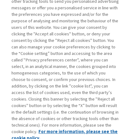
other tracking tools to send you personalised advertising
messages or offer you a personalised service in line with
the preferences you have expressed and/or for the
purpose of analysing and monitoring the behaviour of the
users of this website. You can give your consent by
clicking the "Accept all cookies" button, or deny your
consent by clicking the "Reject all cookies" button. You
can also manage your cookie preferences by clicking to
the “Cookie setting” button and accessing to the area
called "Privacy preferences center", where you can
Vai all'archivio
select, in an analytical manner, the cookies grouped into
homogeneous categories, to the use of which you
choose to consent, or confirm your previous choices. In
addition, by clicking on the link "cookie list", you can
access the list of cookies used, even the third party’s
cookies. Closing this banner by selecting the "Reject all
cookies" button or by selecting the “X” button will result
in the default settings (i.e. the continuation of browsing in
Contatti
the absence of cookies or other tracking tools other than
Abbonamenti
technical ones). For more information, please see the
Archivio rubriche
cookie policy.
For more information, please see the
Privacy
cookie policy.