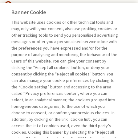
Banner Cookie
MANAGEMENT TIPS
This website uses cookies or other technical tools and
may, only with your consent, also use profiling cookies or
GEOPOLITICA: UN ASSET PER LE
other tracking tools to send you personalised advertising
IMPRESE ...
messages or offer you a personalised service in line with
the preferences you have expressed and/or for the
di Marco Valigi
purpose of analysing and monitoring the behaviour of the
users of this website. You can give your consent by
clicking the "Accept all cookies" button, or deny your
consent by clicking the "Reject all cookies" button. You
La consultazione dei libri è riservata esclusivamente
can also manage your cookie preferences by clicking to
agli abbonati Premium
the “Cookie setting” button and accessing to the area
called "Privacy preferences center", where you can
Accedi
Per registrati
Per abbonati
Legenda:
select, in an analytical manner, the cookies grouped into
homogeneous categories, to the use of which you
choose to consent, or confirm your previous choices. In
addition, by clicking on the link "cookie list", you can
access the list of cookies used, even the third party’s
cookies. Closing this banner by selecting the "Reject all