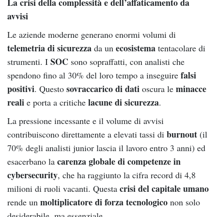
La crisi della complessità e dell’affaticamento da
avvisi
Le aziende moderne generano enormi volumi di
telemetria di sicurezza
ecosistema
da un
tentacolare di
SOC
strumenti. I
sono sopraffatti, con analisti che
falsi
spendono fino al 30% del loro tempo a inseguire
positivi
sovraccarico di dati
minacce
. Questo
oscura le
reali
lacune di sicurezza
e porta a critiche
.
La pressione incessante e il volume di avvisi
burnout
contribuiscono direttamente a elevati tassi di
(il
70% degli analisti junior lascia il lavoro entro 3 anni) ed
carenza globale di competenze in
esacerbano la
cybersecurity
, che ha raggiunto la cifra record di 4,8
crisi del capitale umano
milioni di ruoli vacanti. Questa
moltiplicatore di forza tecnologico
rende un
non solo
desiderabile, ma essenziale.