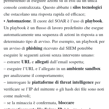
permettendo di eseguire azioni su di essi da un’unica
silos tecnologici
console centralizzata. Questo abbatte i
che ostacolano una risposta rapida ed efficace;
Automazione
playbook
•
. Il cuore del SOAR è l’uso di
.
Un playbook è un flusso di lavoro predefinito che esegue
automaticamente una sequenza di azioni in risposta a un
determinato tipo di avviso. Per esempio, un playbook per
phishing
un avviso di
ricevuto dal SIEM potrebbe
eseguire le seguenti azioni senza intervento umano:
URL
allegati
– estrarre
e
dall’email sospetta;
ambiente sandbox
– eseguire l’URL e l’allegato in un
per analizzarne il comportamento;
piattaforme di threat intelligence
– interrogare le
per
verificare se l’IP del mittente o gli hash dei file sono noti
come malevoli;
bloccare
– se la minaccia è confermata,