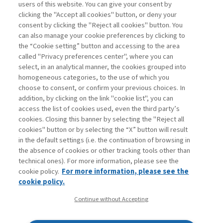
users of this website. You can give your consent by
clicking the "Accept all cookies" button, or deny your
consent by clicking the "Reject all cookies" button. You
La consultazione dei libri è riservata esclusivamente
can also manage your cookie preferences by clicking to
agli abbonati Premium
the “Cookie setting” button and accessing to the area
called "Privacy preferences center", where you can
Accedi
Per registrati
Per abbonati
Legenda:
select, in an analytical manner, the cookies grouped into
homogeneous categories, to the use of which you
choose to consent, or confirm your previous choices. In
addition, by clicking on the link "cookie list", you can
access the list of cookies used, even the third party’s
cookies. Closing this banner by selecting the "Reject all
cookies" button or by selecting the “X” button will result
in the default settings (i.e. the continuation of browsing in
Contatti
the absence of cookies or other tracking tools other than
Abbonamenti
technical ones). For more information, please see the
Archivio rubriche
cookie policy.
For more information, please see the
Privacy
cookie policy.
Cookie policy
Continue without Accepting
Whistleblowing
Dichiarazione di accessibilità