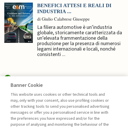
BENEFICI ATTESI E REALI DI
INDUSTRIA ...
di Giulio Calabrese Giuseppe
La filiera automotive è un’industria
globale, storicamente caratterizzata da
un’elevata frammentazione della
produzione per la presenza di numerosi
legami internazionali e locali, nonché
consistenti ...
Banner Cookie
SPECIAL ISSUES
This website uses cookies or other technical tools and
may, only with your consent, also use profiling cookies or
NUOVI APPROCCI ALLA
other tracking tools to send you personalised advertising
GESTIONE DELLA ...
messages or offer you a personalised service in line with
the preferences you have expressed and/or for the
di Redazione E&M
purpose of analysing and monitoring the behaviour of the