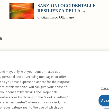
SANZIONI OCCIDENTALI E
RESILIENZA DELLA ...
di Gianmarco Ottaviano
e
di
 and may, only with your consent, also use
you personalised advertising messages or offer
ente agli abbonati Premium
ences you have expressed and/or for the purpose
ers of this website. You can give your consent
Conti
 your consent by clicking the "Reject all
references by clicking to the “Cookie setting”
Acc
eferences center", where you can select, in an
Facebook
Twitter
Linkedin
Feeds
eneous categories, to the use of which you