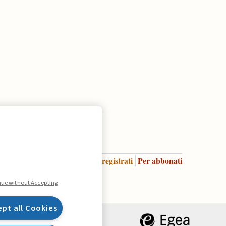
Accedi
Per registrati
Per abbonati
Legenda:
nue without Accepting
ept all Cookies