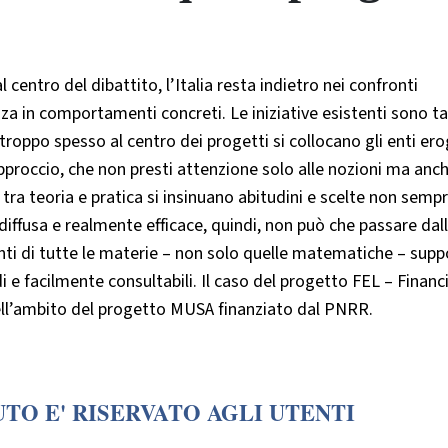
 centro del dibattito, l’Italia resta indietro nei confronti
zza in comportamenti concreti. Le iniziative esistenti sono ta
troppo spesso al centro dei progetti si collocano gli enti ero
pproccio, che non presti attenzione solo alle nozioni ma anc
ra teoria e pratica si insinuano abitudini e scelte non semp
 diffusa e realmente efficace, quindi, non può che passare dal
nti di tutte le materie – non solo quelle matematiche – supp
di e facilmente consultabili. Il caso del progetto FEL – Financi
ell’ambito del progetto MUSA finanziato dal PNRR.
TO E' RISERVATO AGLI UTENTI