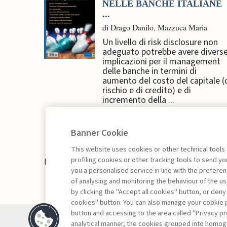
NELLE BANCHE ITALIANE
...
di Drago Danilo, Mazzuca Maria
Un livello di risk disclosure non
adeguato potrebbe avere divers
implicazioni per il management
delle banche in termini di
aumento del costo del capitale (
rischio e di credito) e di
incremento della ...
Banner Cookie
This website uses cookies or other technical tools
profiling cookies or other tracking tools to send 
La consultazione dei libri è riservata esclusivam
you a personalised service in line with the prefer
of analysing and monitoring the behaviour of the us
by clicking the "Accept all cookies" button, or deny
cookies" button. You can also manage your cookie p
button and accessing to the area called "Privacy pr
Contatti
analytical manner, the cookies grouped into homog