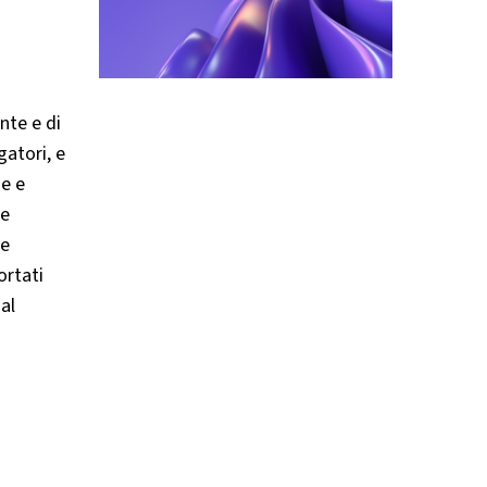
nte e di
gatori, e
he e
re
le
ortati
al