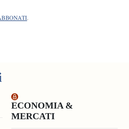
ABBONATI
.
i
ECONOMIA &
MERCATI