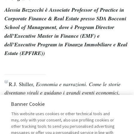
Alessia Bezzecchi è Associate Professor of Practice in
Corporate Finance & Real Estate presso SDA Bocconi
School of Management, dove è Program Director
dell’Executive Master in Finance (EMF) e
dell’Executive Program in Finanza Immobiliare e Real
Estate (EPFIRE))
[1]
R.J. Shiller,
Economia e narrazioni. Come le storie
diventano virali e guidano i grandi eventi economici
,
Milano, Franco Angeli, 2020.
Banner Cookie
[2]
https://www.unpri.org/
.
This website uses cookies or other technical tools and
may, only with your consent, also use profiling cookies or
other tracking tools to send you personalised advertising
messages or offer you a personalised service in line with