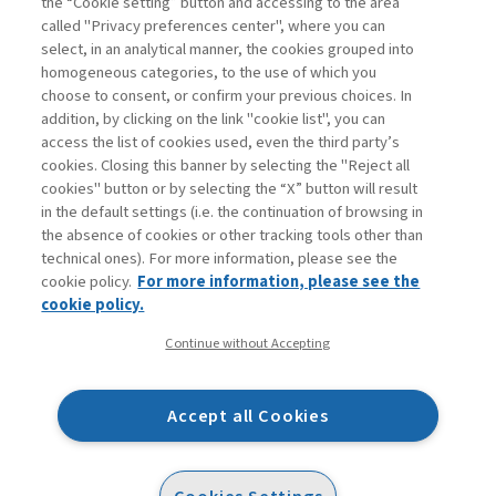
the “Cookie setting” button and accessing to the area
called "Privacy preferences center", where you can
Vai all'archivio
select, in an analytical manner, the cookies grouped into
homogeneous categories, to the use of which you
choose to consent, or confirm your previous choices. In
addition, by clicking on the link "cookie list", you can
access the list of cookies used, even the third party’s
cookies. Closing this banner by selecting the "Reject all
cookies" button or by selecting the “X” button will result
in the default settings (i.e. the continuation of browsing in
Contatti
the absence of cookies or other tracking tools other than
Abbonamenti
technical ones). For more information, please see the
Archivio rubriche
cookie policy.
For more information, please see the
Privacy
cookie policy.
Cookie policy
Continue without Accepting
Whistleblowing
Dichiarazione di accessibilità
Accept all Cookies
Mappa del sito
Facebook
Twitter
Linkedin
Feeds