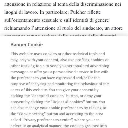
attenzione in relazione al tema della discriminazione nei
luoghi di lavoro. In particolare, Pulcher riflette
sull’orientamento sessuale e sull’identità di genere
richiamando l’attenzione al ruolo del sindacato, un attore
per troppo tempo escluso dalla gestione della diversità
nelle organizzazioni; Cuomo-Simonella si soffermano sul
Banner Cookie
clima di diffidenza che si è costruita nei confronti dei
This website uses cookies or other technical tools and
lavoratori con disabilità che impedisce alle imprese di
may, only with your consent, also use profiling cookies or
other tracking tools to send you personalised advertising
costruire percorsi di inserimento e di sviluppo efficaci;
messages or offer you a personalised service in line with
Monaci affronta il tema dei migranti e del lavoro
the preferences you have expressed and/or for the
proponendo una visione che va ben oltre quella della
purpose of analysing and monitoring the behaviour of the
users of this website. You can give your consent by
complementarietà, in base alla quale i migranti vengono
clicking the "Accept all cookies" button, or deny your
impiegati in lavori low-skill, non più graditi ai lavoratori
consent by clicking the "Reject all cookies" button. You
italiani.
can also manage your cookie preferences by clicking to
the “Cookie setting” button and accessing to the area
Tre articoli sono invece dedicati al tema delle donne e
called "Privacy preferences center", where you can
select, in an analytical manner, the cookies grouped into
della discriminazione di genere nel mercato del lavoro.