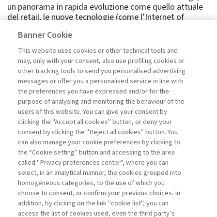
un panorama in rapida evoluzione come quello attuale
del retail, le nuove tecnologie (come l’Internet of
Things o i robot), i nuovi modelli di business (per
Banner Cookie
esempio, modelli subscription-based) e i big data/le
predictive analytics sembrano indicare che il processo
This website uses cookies or other technical tools and
d’acquisto si sta approssimando a un vero e proprio
may, only with your consent, also use profiling cookies or
quantum leap verso un mondo nuovo e tutto da
other tracking tools to send you personalised advertising
immaginare. Di conseguenza, è urgente riuscire a
messages or offer you a personalised service in line with
comprendere meglio alcuni ambiti del retail
the preferences you have expressed and/or for the
particolarmente critici, in cui le innovazioni in atto
purpose of analysing and monitoring the behaviour of the
stanno cambiando le regole ...
users of this website. You can give your consent by
Leggi
clicking the "Accept all cookies" button, or deny your
consent by clicking the "Reject all cookies" button. You
can also manage your cookie preferences by clicking to
the “Cookie setting” button and accessing to the area
1
2
Successivo
called "Privacy preferences center", where you can
select, in an analytical manner, the cookies grouped into
homogeneous categories, to the use of which you
choose to consent, or confirm your previous choices. In
addition, by clicking on the link "cookie list", you can
access the list of cookies used, even the third party’s