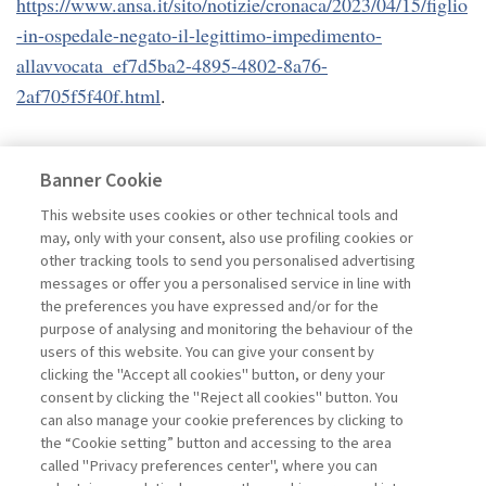
https://www.ansa.it/sito/notizie/cronaca/2023/04/15/figlio
-in-ospedale-negato-il-legittimo-impedimento-
allavvocata_ef7d5ba2-4895-4802-8a76-
2af705f5f40f.html
.
Foto iStock.com / Evgen_Prozhyrko
Banner Cookie
This website uses cookies or other technical tools and
may, only with your consent, also use profiling cookies or
other tracking tools to send you personalised advertising
messages or offer you a personalised service in line with
the preferences you have expressed and/or for the
purpose of analysing and monitoring the behaviour of the
users of this website. You can give your consent by
clicking the "Accept all cookies" button, or deny your
consent by clicking the "Reject all cookies" button. You
can also manage your cookie preferences by clicking to
the “Cookie setting” button and accessing to the area
called "Privacy preferences center", where you can
Vai all'archivio