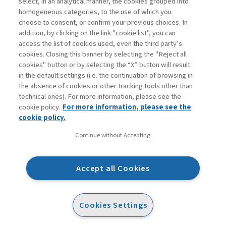
select, in an analytical manner, the cookies grouped into
homogeneous categories, to the use of which you
choose to consent, or confirm your previous choices. In
addition, by clicking on the link "cookie list", you can
access the list of cookies used, even the third party’s
cookies. Closing this banner by selecting the "Reject all
cookies" button or by selecting the “X” button will result
in the default settings (i.e. the continuation of browsing in
Contatti
the absence of cookies or other tracking tools other than
Abbonamenti
technical ones). For more information, please see the
Archivio rubriche
cookie policy.
For more information, please see the
Privacy
cookie policy.
Cookie policy
Continue without Accepting
Whistleblowing
Dichiarazione di accessibilità
Accept all Cookies
Mappa del sito
Facebook
Twitter
Linkedin
Feeds
Cookies Settings