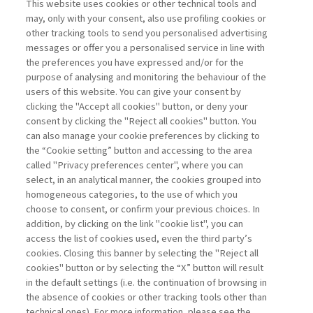
febbraio 2018.
This website uses cookies or other technical tools and
may, only with your consent, also use profiling cookies or
other tracking tools to send you personalised advertising
messages or offer you a personalised service in line with
the preferences you have expressed and/or for the
purpose of analysing and monitoring the behaviour of the
users of this website. You can give your consent by
clicking the "Accept all cookies" button, or deny your
consent by clicking the "Reject all cookies" button. You
can also manage your cookie preferences by clicking to
the “Cookie setting” button and accessing to the area
called "Privacy preferences center", where you can
Vai all'archivio
select, in an analytical manner, the cookies grouped into
homogeneous categories, to the use of which you
choose to consent, or confirm your previous choices. In
addition, by clicking on the link "cookie list", you can
access the list of cookies used, even the third party’s
cookies. Closing this banner by selecting the "Reject all
cookies" button or by selecting the “X” button will result
in the default settings (i.e. the continuation of browsing in
Contatti
the absence of cookies or other tracking tools other than
Abbonamenti
technical ones). For more information, please see the