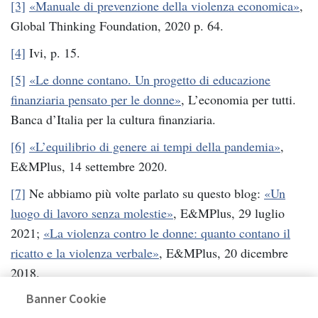
[3]
«Manuale di prevenzione della violenza economica»
,
Global Thinking Foundation, 2020 p. 64.
[4]
Ivi, p. 15.
[5]
«Le donne contano. Un progetto di educazione
finanziaria pensato per le donne»
, L’economia per tutti.
Banca d’Italia per la cultura finanziaria.
[6]
«L’equilibrio di genere ai tempi della pandemia»
,
E&MPlus, 14 settembre 2020.
[7]
Ne abbiamo più volte parlato su questo blog:
«Un
luogo di lavoro senza molestie»
, E&MPlus, 29 luglio
2021;
«La violenza contro le donne: quanto contano il
ricatto e la violenza verbale»
, E&MPlus, 20 dicembre
2018.
Banner Cookie
[8]
«Le molestie e i ricatti sessuali sul lavoro»
, Istat, 13