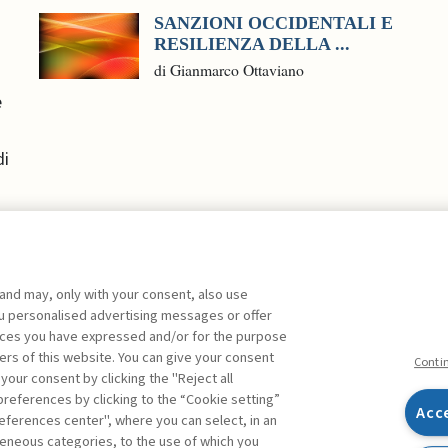
SANZIONI OCCIDENTALI E
RESILIENZA DELLA ...
di Gianmarco Ottaviano
e
di
 and may, only with your consent, also use
you personalised advertising messages or offer
ente agli abbonati Premium
ences you have expressed and/or for the purpose
ers of this website. You can give your consent
Conti
 your consent by clicking the "Reject all
references by clicking to the “Cookie setting”
Acc
eferences center", where you can select, in an
Facebook
Twitter
Linkedin
Feeds
eneous categories, to the use of which you