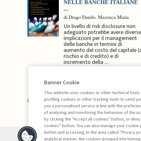
NELLE BANCHE ITALIANE
...
di Drago Danilo, Mazzuca Maria
Un livello di risk disclosure non
adeguato potrebbe avere divers
implicazioni per il management
delle banche in termini di
aumento del costo del capitale (
rischio e di credito) e di
incremento della ...
Banner Cookie
This website uses cookies or other technical tools
profiling cookies or other tracking tools to send 
La consultazione dei libri è riservata esclusivam
you a personalised service in line with the prefer
of analysing and monitoring the behaviour of the us
by clicking the "Accept all cookies" button, or deny
cookies" button. You can also manage your cookie p
button and accessing to the area called "Privacy pr
Contatti
analytical manner, the cookies grouped into homog