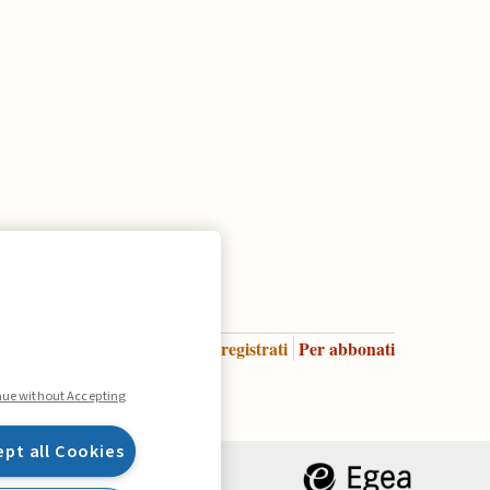
Accedi
Per registrati
Per abbonati
Legenda:
nue without Accepting
ept all Cookies