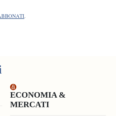
ABBONATI
.
i
ECONOMIA &
MERCATI