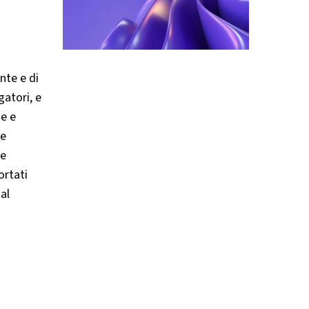
nte e di
gatori, e
he e
re
le
ortati
al