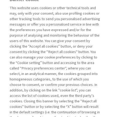
INTERVISTE
This website uses cookies or other technical tools and
may, only with your consent, also use profiling cookies or
GESTIRE IL PORTAFOGLIO
other tracking tools to send you personalised advertising
DELLA NATURA: ...
messages or offer you a personalised service in line with
the preferences you have expressed and/or for the
di Partha Dasgupta
purpose of analysing and monitoring the behaviour of the
users of this website. You can give your consent by
clicking the "Accept all cookies" button, or deny your
consent by clicking the "Reject all cookies" button. You
La consultazione dei libri è riservata esclusivamente
can also manage your cookie preferences by clicking to
agli abbonati Premium
the “Cookie setting” button and accessing to the area
called "Privacy preferences center", where you can
Accedi
Per registrati
Per abbonati
Legenda:
select, in an analytical manner, the cookies grouped into
homogeneous categories, to the use of which you
choose to consent, or confirm your previous choices. In
addition, by clicking on the link "cookie list", you can
access the list of cookies used, even the third party’s
cookies. Closing this banner by selecting the "Reject all
cookies" button or by selecting the “X” button will result
in the default settings (i.e. the continuation of browsing in
Contatti