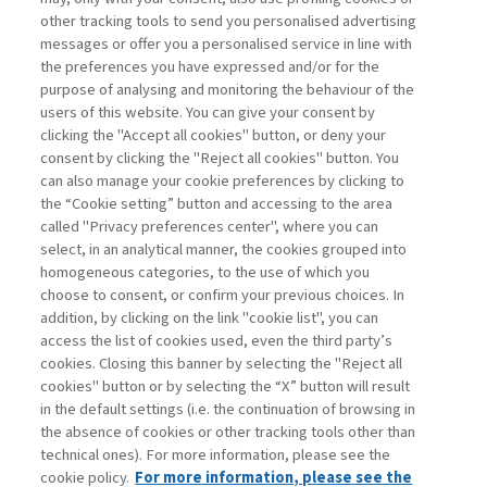
LEADERSHIP PUBBLICA E
other tracking tools to send you personalised advertising
CULTURA DELLA ...
messages or offer you a personalised service in line with
the preferences you have expressed and/or for the
di Franco Gabrielli, Elisabetta Trinchero
purpose of analysing and monitoring the behaviour of the
users of this website. You can give your consent by
clicking the "Accept all cookies" button, or deny your
consent by clicking the "Reject all cookies" button. You
La consultazione dei libri è riservata esclusivamente
can also manage your cookie preferences by clicking to
agli abbonati Premium
the “Cookie setting” button and accessing to the area
called "Privacy preferences center", where you can
Accedi
Per registrati
Per abbonati
Legenda:
select, in an analytical manner, the cookies grouped into
homogeneous categories, to the use of which you
choose to consent, or confirm your previous choices. In
addition, by clicking on the link "cookie list", you can
access the list of cookies used, even the third party’s
cookies. Closing this banner by selecting the "Reject all
cookies" button or by selecting the “X” button will result
in the default settings (i.e. the continuation of browsing in
Contatti
the absence of cookies or other tracking tools other than
Abbonamenti
technical ones). For more information, please see the
Archivio rubriche
cookie policy.
For more information, please see the