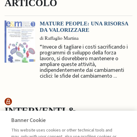
ARTICOLO
MATURE PEOPLE: UNA RISORSA
DA VALORIZZARE
di Raffaglio Martina
“Invece di tagliare i costi sacrificando i
programmi di sviluppo della forza
lavoro, si dovrebbero mantenere o
ampliare queste attività,
indipendentemente dai cambiamenti
ciclici: le sfide del cambiamento ...
INTERVENTI &
Banner Cookie
INTERVISTE
This website uses cookies or other technical tools and
may, only with your consent, also use profiling cookies or