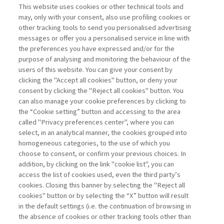
This website uses cookies or other technical tools and
may, only with your consent, also use profiling cookies or
ETICA E INTELLIGENZA
other tracking tools to send you personalised advertising
ARTIFICIALE: A ...
messages or offer you a personalised service in line with
the preferences you have expressed and/or for the
di Salvatore Vicari
purpose of analysing and monitoring the behaviour of the
users of this website. You can give your consent by
clicking the "Accept all cookies" button, or deny your
consent by clicking the "Reject all cookies" button. You
La consultazione dei libri è riservata esclusivamente
can also manage your cookie preferences by clicking to
agli abbonati Premium
the “Cookie setting” button and accessing to the area
called "Privacy preferences center", where you can
Accedi
Per registrati
Per abbonati
Legenda:
select, in an analytical manner, the cookies grouped into
homogeneous categories, to the use of which you
choose to consent, or confirm your previous choices. In
addition, by clicking on the link "cookie list", you can
access the list of cookies used, even the third party’s
cookies. Closing this banner by selecting the "Reject all
cookies" button or by selecting the “X” button will result
in the default settings (i.e. the continuation of browsing in
Contatti
the absence of cookies or other tracking tools other than
Abbonamenti