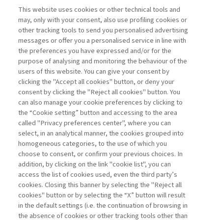
This website uses cookies or other technical tools and
may, only with your consent, also use profiling cookies or
UNA ROADMAP UE VERSO I
other tracking tools to send you personalised advertising
NATURE CREDITS: ...
messages or offer you a personalised service in line with
the preferences you have expressed and/or for the
di Sylvie Goulard
purpose of analysing and monitoring the behaviour of the
users of this website. You can give your consent by
clicking the "Accept all cookies" button, or deny your
consent by clicking the "Reject all cookies" button. You
La consultazione dei libri è riservata esclusivamente
can also manage your cookie preferences by clicking to
agli abbonati Premium
the “Cookie setting” button and accessing to the area
called "Privacy preferences center", where you can
Accedi
Per registrati
Per abbonati
Legenda:
select, in an analytical manner, the cookies grouped into
homogeneous categories, to the use of which you
choose to consent, or confirm your previous choices. In
addition, by clicking on the link "cookie list", you can
access the list of cookies used, even the third party’s
cookies. Closing this banner by selecting the "Reject all
cookies" button or by selecting the “X” button will result
in the default settings (i.e. the continuation of browsing in
Contatti
the absence of cookies or other tracking tools other than