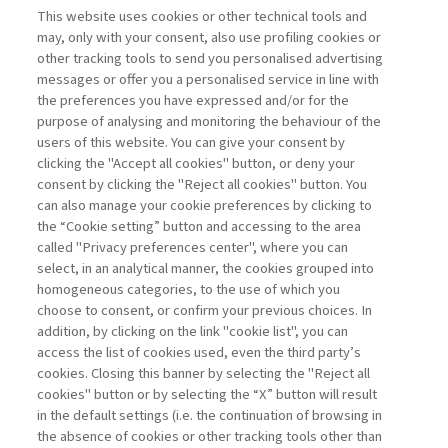
This website uses cookies or other technical tools and
may, only with your consent, also use profiling cookies or
UNA ROADMAP UE VERSO I
other tracking tools to send you personalised advertising
NATURE CREDITS: ...
messages or offer you a personalised service in line with
the preferences you have expressed and/or for the
di Sylvie Goulard
purpose of analysing and monitoring the behaviour of the
users of this website. You can give your consent by
clicking the "Accept all cookies" button, or deny your
consent by clicking the "Reject all cookies" button. You
La consultazione dei libri è riservata esclusivamente
can also manage your cookie preferences by clicking to
agli abbonati Premium
the “Cookie setting” button and accessing to the area
called "Privacy preferences center", where you can
Accedi
Per registrati
Per abbonati
Legenda:
select, in an analytical manner, the cookies grouped into
homogeneous categories, to the use of which you
choose to consent, or confirm your previous choices. In
addition, by clicking on the link "cookie list", you can
access the list of cookies used, even the third party’s
cookies. Closing this banner by selecting the "Reject all
cookies" button or by selecting the “X” button will result
in the default settings (i.e. the continuation of browsing in
Contatti
the absence of cookies or other tracking tools other than
Abbonamenti