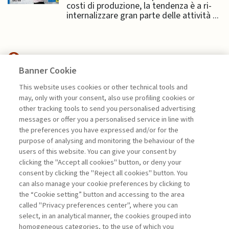
costi di produzione, la tendenza è a ri-
internalizzare gran parte delle attività ...
Banner Cookie
FINANCE
This website uses cookies or other technical tools and
may, only with your consent, also use profiling cookies or
TRANSITION FINANCE,
other tracking tools to send you personalised advertising
SOSTENIBILITÀ ...
messages or offer you a personalised service in line with
the preferences you have expressed and/or for the
di Andrea Beltratti e Alessia Bezzecchi
purpose of analysing and monitoring the behaviour of the
users of this website. You can give your consent by
clicking the "Accept all cookies" button, or deny your
consent by clicking the "Reject all cookies" button. You
La consultazione dei libri è riservata esclusivamente
can also manage your cookie preferences by clicking to
agli abbonati Premium
the “Cookie setting” button and accessing to the area
called "Privacy preferences center", where you can
Accedi
Per registrati
Per abbonati
Legenda:
select, in an analytical manner, the cookies grouped into
homogeneous categories, to the use of which you