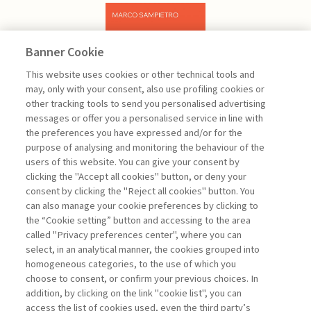
Banner Cookie
Previous
Next
This website uses cookies or other technical tools and
may, only with your consent, also use profiling cookies or
other tracking tools to send you personalised advertising
messages or offer you a personalised service in line with
the preferences you have expressed and/or for the
purpose of analysing and monitoring the behaviour of the
users of this website. You can give your consent by
Sampietro Marco
clicking the "Accept all cookies" button, or deny your
consent by clicking the "Reject all cookies" button. You
Project
can also manage your cookie preferences by clicking to
Management -
the “Cookie setting” button and accessing to the area
III edizione
called "Privacy preferences center", where you can
select, in an analytical manner, the cookies grouped into
homogeneous categories, to the use of which you
ARCHIVE
choose to consent, or confirm your previous choices. In
addition, by clicking on the link "cookie list", you can
access the list of cookies used, even the third party’s