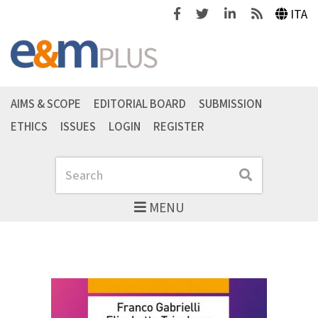
Facebook
Twitter
Linkedin
Feeds
ITA
AIMS & SCOPE
EDITORIAL BOARD
SUBMISSION
ETHICS
ISSUES
LOGIN
REGISTER
Search
Search
MENU