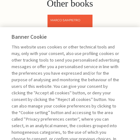
Other books
Banner Cookie
Previous
Next
This website uses cookies or other technical tools and
may, only with your consent, also use profiling cookies or
other tracking tools to send you personalised advertising
messages or offer you a personalised service in line with
the preferences you have expressed and/or for the
purpose of analysing and monitoring the behaviour of the
users of this website. You can give your consent by
Sampietro Marco
clicking the "Accept all cookies" button, or deny your
consent by clicking the "Reject all cookies" button. You
Project
can also manage your cookie preferences by clicking to
Management -
the “Cookie setting” button and accessing to the area
III edizione
called "Privacy preferences center", where you can
select, in an analytical manner, the cookies grouped into
homogeneous categories, to the use of which you
ARCHIVE
choose to consent, or confirm your previous choices. In