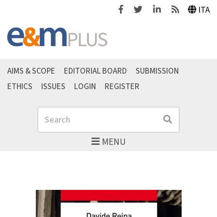
Facebook
Twitter
Linkedin
Feeds
ITA
AIMS & SCOPE
EDITORIAL BOARD
SUBMISSION
ETHICS
ISSUES
LOGIN
REGISTER
Search
Search
MENU