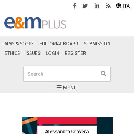
Facebook
Twitter
Linkedin
Feeds
ITA
AIMS & SCOPE
EDITORIAL BOARD
SUBMISSION
ETHICS
ISSUES
LOGIN
REGISTER
Search
Search
MENU