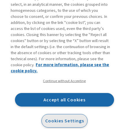
select, in an analytical manner, the cookies grouped into
homogeneous categories, to the use of which you
ARCHIVE
choose to consent, or confirm your previous choices. In
addition, by clicking on the link "cookie list", you can
access the list of cookies used, even the third party’s
cookies. Closing this banner by selecting the "Reject all
cookies" button or by selecting the “X” button will result
in the default settings (i.e. the continuation of browsing in
Contacts
the absence of cookies or other tracking tools other than
Subscribe
technical ones). For more information, please see the
Archived columns
cookie policy.
For more information, please see the
Privacy
cookie policy.
Cookie policy
Continue without Accepting
Whistleblowing
Accessibility statement
Accept all Cookies
Mappa del sito
Facebook
Twitter
Linkedin
Feeds
Cookies Settings