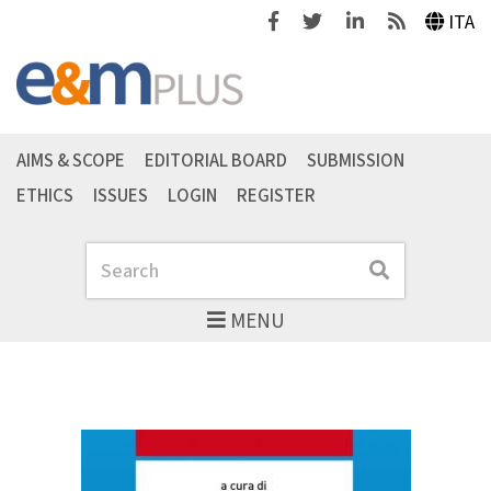
Facebook
Twitter
Linkedin
Feeds
ITA
AIMS & SCOPE
EDITORIAL BOARD
SUBMISSION
ETHICS
ISSUES
LOGIN
REGISTER
Search
Search
MENU