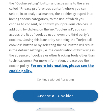
the “Cookie setting” button and accessing to the area
III edizione
called "Privacy preferences center", where you can
select, in an analytical manner, the cookies grouped into
homogeneous categories, to the use of which you
ARCHIVE
choose to consent, or confirm your previous choices. In
addition, by clicking on the link "cookie list", you can
access the list of cookies used, even the third party’s
cookies. Closing this banner by selecting the "Reject all
cookies" button or by selecting the “X” button will result
in the default settings (i.e. the continuation of browsing in
Contacts
the absence of cookies or other tracking tools other than
Subscribe
technical ones). For more information, please see the
Archived columns
cookie policy.
For more information, please see the
Privacy
cookie policy.
Cookie policy
Continue without Accepting
Whistleblowing
Accessibility statement
Accept all Cookies
Mappa del sito
Facebook
Twitter
Linkedin
Feeds