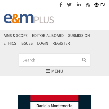
Facebook
Twitter
Linkedin
Feeds
ITA
AIMS & SCOPE
EDITORIAL BOARD
SUBMISSION
ETHICS
ISSUES
LOGIN
REGISTER
Search
Search
MENU