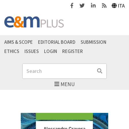
Facebook
Twitter
Linkedin
Feeds
ITA
AIMS & SCOPE
EDITORIAL BOARD
SUBMISSION
ETHICS
ISSUES
LOGIN
REGISTER
Search
Search
MENU