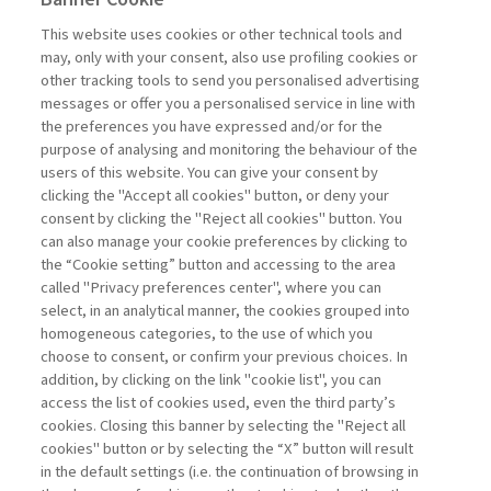
Previous
Next
This website uses cookies or other technical tools and
may, only with your consent, also use profiling cookies or
other tracking tools to send you personalised advertising
messages or offer you a personalised service in line with
the preferences you have expressed and/or for the
purpose of analysing and monitoring the behaviour of the
users of this website. You can give your consent by
Sampietro Marco
clicking the "Accept all cookies" button, or deny your
consent by clicking the "Reject all cookies" button. You
Project
can also manage your cookie preferences by clicking to
Management -
the “Cookie setting” button and accessing to the area
III edizione
called "Privacy preferences center", where you can
select, in an analytical manner, the cookies grouped into
homogeneous categories, to the use of which you
ARCHIVE
choose to consent, or confirm your previous choices. In
addition, by clicking on the link "cookie list", you can
access the list of cookies used, even the third party’s
cookies. Closing this banner by selecting the "Reject all
cookies" button or by selecting the “X” button will result
in the default settings (i.e. the continuation of browsing in
Contacts