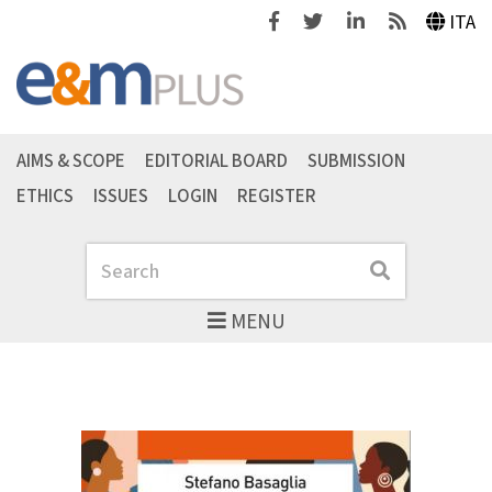
Facebook
Twitter
Linkedin
Feeds
ITA
AIMS & SCOPE
EDITORIAL BOARD
SUBMISSION
ETHICS
ISSUES
LOGIN
REGISTER
Search
Search
MENU