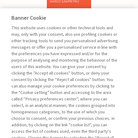
Banner Cookie
Previous
Next
This website uses cookies or other technical tools and
may, only with your consent, also use profiling cookies or
other tracking tools to send you personalised advertising
messages or offer you a personalised service in line with
the preferences you have expressed and/or for the
purpose of analysing and monitoring the behaviour of the
users of this website. You can give your consent by
Sampietro Marco
clicking the "Accept all cookies" button, or deny your
consent by clicking the "Reject all cookies" button. You
Project
can also manage your cookie preferences by clicking to
Management -
the “Cookie setting” button and accessing to the area
III edizione
called "Privacy preferences center", where you can
select, in an analytical manner, the cookies grouped into
homogeneous categories, to the use of which you
ARCHIVE
choose to consent, or confirm your previous choices. In
addition, by clicking on the link "cookie list", you can
access the list of cookies used, even the third party’s
cookies. Closing this banner by selecting the "Reject all