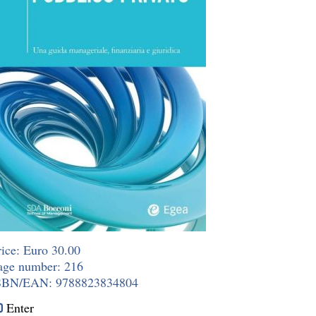
rice: Euro 30.00
age number: 216
SBN/EAN: 9788823834804
Enter