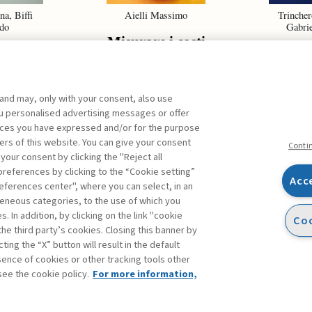
na, Biffi
Aielli Massimo
Trincher
do
Gabrie
Misurare i costi
ect
La cul
olio
sic
ement
 and may, only with your consent, also use
you personalised advertising messages or offer
ences you have expressed and/or for the purpose
ers of this website. You can give your consent
ARCHIVE
Conti
 your consent by clicking the "Reject all
references by clicking to the “Cookie setting”
Acc
eferences center", where you can select, in an
Facebook
Twitter
Linkedin
Feeds
eneous categories, to the use of which you
 In addition, by clicking on the link "cookie
Coo
the third party’s cookies. Closing this banner by
s
ting the “X” button will result in the default
bsence of cookies or other tracking tools other
see the cookie policy.
For more information,
atement