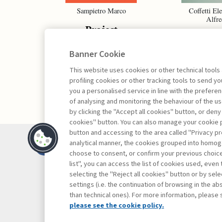
Sampietro Marco
Coffetti Ele
Alfre
Project
Proj
Management -
Portf
Banner Cookie
III edizione
Manag
This website uses cookies or other technical tools
profiling cookies or other tracking tools to send 
you a personalised service in line with the prefer
of analysing and monitoring the behaviour of the us
by clicking the "Accept all cookies" button, or deny
cookies" button. You can also manage your cookie p
button and accessing to the area called "Privacy pr
Contacts
analytical manner, the cookies grouped into homog
Subscribe
choose to consent, or confirm your previous choices.
list", you can access the list of cookies used, even 
Archived column
selecting the "Reject all cookies" button or by selec
Privacy
settings (i.e. the continuation of browsing in the a
Cookie policy
than technical ones). For more information, please 
Whistleblowing
please see the cookie policy.
Accessibility st