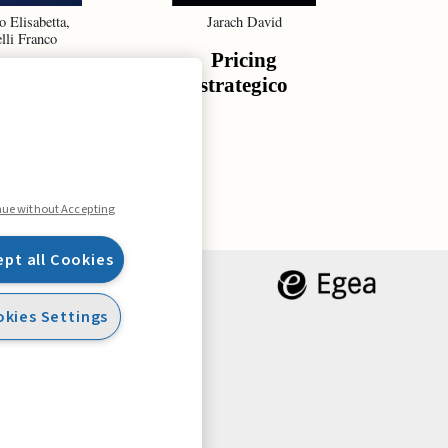
o Elisabetta,
Jarach David
De G
lli Franco
Gr
Pricing
tura della
St
strategico
urezza
re
o
ma
nue without Accepting
ept all Cookies
kies Settings