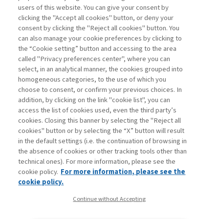
users of this website. You can give your consent by
Sampietro Marco
clicking the "Accept all cookies" button, or deny your
consent by clicking the "Reject all cookies" button. You
Project
can also manage your cookie preferences by clicking to
Management -
the “Cookie setting” button and accessing to the area
III edizione
called "Privacy preferences center", where you can
select, in an analytical manner, the cookies grouped into
homogeneous categories, to the use of which you
ARCHIVE
choose to consent, or confirm your previous choices. In
addition, by clicking on the link "cookie list", you can
access the list of cookies used, even the third party’s
cookies. Closing this banner by selecting the "Reject all
cookies" button or by selecting the “X” button will result
in the default settings (i.e. the continuation of browsing in
Contacts
the absence of cookies or other tracking tools other than
Subscribe
technical ones). For more information, please see the
Archived columns
cookie policy.
For more information, please see the
Privacy
cookie policy.
Cookie policy
Continue without Accepting
Whistleblowing