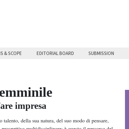
MS & SCOPE
EDITORIAL BOARD
SUBMISSION
femminile
fare impresa
o talento, della sua natura, del suo modo di pensare,
a prospettiva multidisciplinare: è questo il percorso del