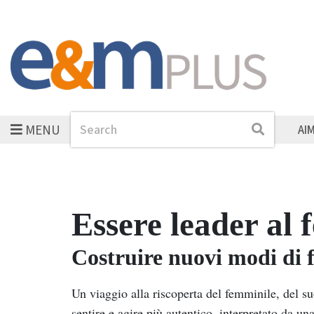
MENU
Search
Search
AI
Essere leader al 
Costruire nuovi modi di 
Un viaggio alla riscoperta del femminile, del su
sentire e agire più autentico, interpretato da un