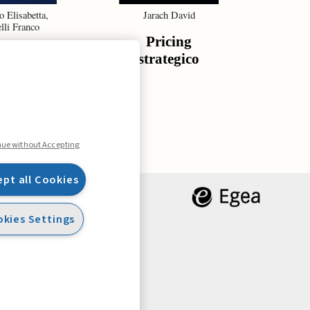
o Elisabetta,
Jarach David
De G
lli Franco
Gr
Pricing
tura della
St
strategico
urezza
re
o
ma
nue without Accepting
ept all Cookies
kies Settings