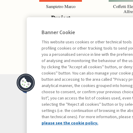
Sampietro Marco
Coffetti Ele
Alfre
Project
Proj
Management -
Portf
Banner Cookie
III edizione
Manag
This website uses cookies or other technical tools
profiling cookies or other tracking tools to send 
you a personalised service in line with the prefer
of analysing and monitoring the behaviour of the us
by clicking the "Accept all cookies" button, or deny
cookies" button. You can also manage your cookie p
button and accessing to the area called "Privacy pr
Contacts
analytical manner, the cookies grouped into homog
Subscribe
choose to consent, or confirm your previous choices.
list", you can access the list of cookies used, even 
Archived column
selecting the "Reject all cookies" button or by selec
Privacy
settings (i.e. the continuation of browsing in the a
Cookie policy
than technical ones). For more information, please 
Whistleblowing
please see the cookie policy.
Accessibility st