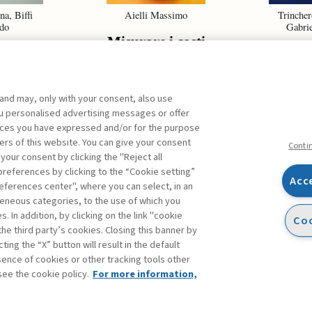
na, Biffi
Aielli Massimo
Trincher
do
Gabrie
Misurare i costi
ect
La cul
olio
sic
ement
 and may, only with your consent, also use
you personalised advertising messages or offer
ences you have expressed and/or for the purpose
ers of this website. You can give your consent
ARCHIVE
Conti
 your consent by clicking the "Reject all
references by clicking to the “Cookie setting”
Acc
eferences center", where you can select, in an
Facebook
Twitter
Linkedin
Feeds
eneous categories, to the use of which you
 In addition, by clicking on the link "cookie
Coo
the third party’s cookies. Closing this banner by
s
ting the “X” button will result in the default
bsence of cookies or other tracking tools other
see the cookie policy.
For more information,
atement