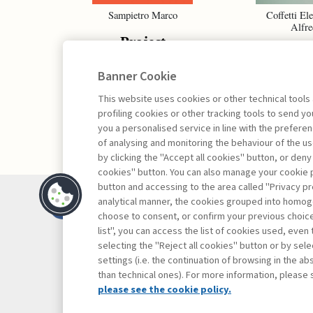
Sampietro Marco
Coffetti Ele
Alfre
Project
Proj
Management -
Portf
Banner Cookie
III edizione
Manag
This website uses cookies or other technical tools
profiling cookies or other tracking tools to send 
you a personalised service in line with the prefer
of analysing and monitoring the behaviour of the us
by clicking the "Accept all cookies" button, or deny
cookies" button. You can also manage your cookie p
button and accessing to the area called "Privacy pr
Contacts
analytical manner, the cookies grouped into homog
Subscribe
choose to consent, or confirm your previous choices.
list", you can access the list of cookies used, even 
Archived column
selecting the "Reject all cookies" button or by selec
Privacy
settings (i.e. the continuation of browsing in the a
Cookie policy
than technical ones). For more information, please 
Whistleblowing
please see the cookie policy.
Accessibility st