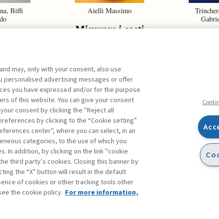
na, Biffi
Aielli Massimo
Trincher
do
Gabrie
Misurare i costi
ect
La cul
olio
sic
ement
 and may, only with your consent, also use
you personalised advertising messages or offer
ences you have expressed and/or for the purpose
ers of this website. You can give your consent
ARCHIVE
Conti
 your consent by clicking the "Reject all
references by clicking to the “Cookie setting”
Acc
eferences center", where you can select, in an
Facebook
Twitter
Linkedin
Feeds
eneous categories, to the use of which you
 In addition, by clicking on the link "cookie
Coo
the third party’s cookies. Closing this banner by
s
ting the “X” button will result in the default
bsence of cookies or other tracking tools other
see the cookie policy.
For more information,
atement