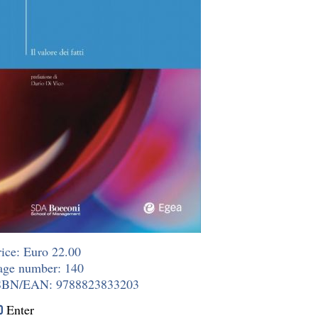
rice: Euro 22.00
age number: 140
SBN/EAN: 9788823833203
Enter