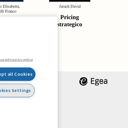
o Elisabetta,
Jarach David
De G
lli Franco
Gr
Pricing
tura della
St
strategico
urezza
re
o
ma
nue without Accepting
ept all Cookies
kies Settings