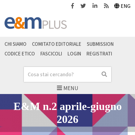
Facebook
Twitter
Linkedin
Feeds
ENG
CHI SIAMO
COMITATO EDITORIALE
SUBMISSION
CODICE ETICO
FASCICOLI
LOGIN
REGISTRATI
Cerca
Cerca
MENU
Home - Economia & M
Slider articoli in evide
E&M n.2 aprile-giugno
2026