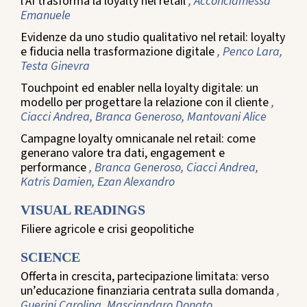
l’AI trasforma la loyalty nel retail
, Acconciamessa
Emanuele
Evidenze da uno studio qualitativo nel retail: loyalty
e fiducia nella trasformazione digitale
, Penco Lara,
Testa Ginevra
Touchpoint ed enabler nella loyalty digitale: un
modello per progettare la relazione con il cliente
,
Ciacci Andrea, Branca Generoso, Mantovani Alice
Campagne loyalty omnicanale nel retail: come
generano valore tra dati, engagement e
performance
, Branca Generoso, Ciacci Andrea,
Katris Damien, Ezan Alexandro
VISUAL READINGS
Filiere agricole e crisi geopolitiche
SCIENCE
Offerta in crescita, partecipazione limitata: verso
un’educazione finanziaria centrata sulla domanda
,
Guerini Carolina, Masciandaro Donato