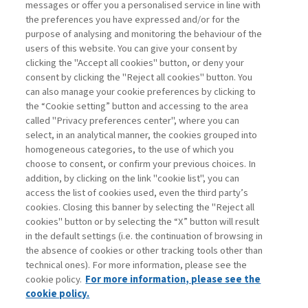
messages or offer you a personalised service in line with
the preferences you have expressed and/or for the
purpose of analysing and monitoring the behaviour of the
Sampietro Marco
users of this website. You can give your consent by
clicking the "Accept all cookies" button, or deny your
Project
consent by clicking the "Reject all cookies" button. You
Management -
can also manage your cookie preferences by clicking to
III edizione
the “Cookie setting” button and accessing to the area
called "Privacy preferences center", where you can
select, in an analytical manner, the cookies grouped into
homogeneous categories, to the use of which you
ARCHIVIO
choose to consent, or confirm your previous choices. In
addition, by clicking on the link "cookie list", you can
access the list of cookies used, even the third party’s
cookies. Closing this banner by selecting the "Reject all
cookies" button or by selecting the “X” button will result
in the default settings (i.e. the continuation of browsing in
Contatti
the absence of cookies or other tracking tools other than
Abbonamenti
technical ones). For more information, please see the
Archivio rubriche
cookie policy.
For more information, please see the
Privacy
cookie policy.