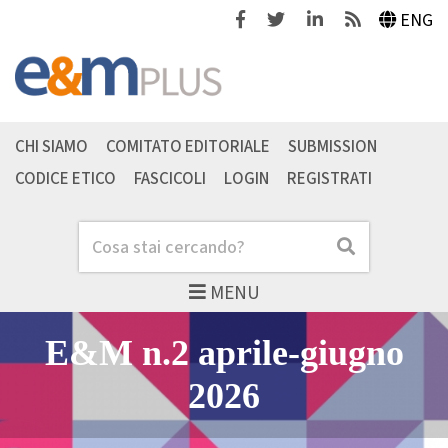
Facebook
Twitter
Linkedin
Feeds
ENG
CHI SIAMO
COMITATO EDITORIALE
SUBMISSION
CODICE ETICO
FASCICOLI
LOGIN
REGISTRATI
Cerca
Cerca
MENU
Home - Economia & M
Slider articoli in evide
E&M n.2 aprile-giugno
2026