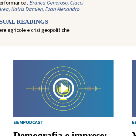
performance
, Branca Generoso, Ciacci
rea, Katris Damien, Ezan Alexandro
ISUAL READINGS
iere agricole e crisi geopolitiche
E&MPODCAST
E
Demografia e imprese: