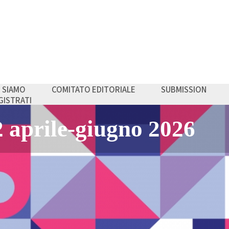
I SIAMO
COMITATO EDITORIALE
SUBMISSION
GISTRATI
anagement - Economi
nza
aprile-giugno 2026