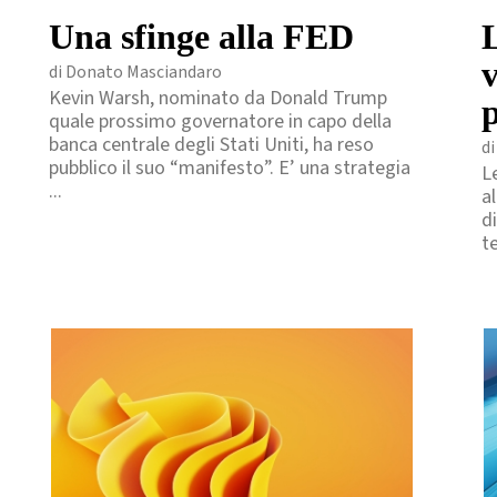
Una sfinge alla FED
L
di Donato Masciandaro
Kevin Warsh, nominato da Donald Trump
p
quale prossimo governatore in capo della
banca centrale degli Stati Uniti, ha reso
di
pubblico il suo “manifesto”. E’ una strategia
Le
...
al
d
t