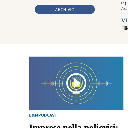
e 
And
ARCHIVIO
V
Fil
E&MPODCAST
Imprese nella policrisi: