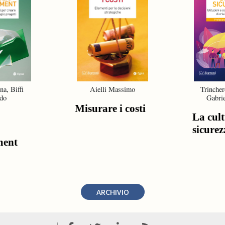
na, Biffi
Aielli Massimo
Trincher
do
Gabrie
Misurare i costi
La cult
sicurez
ent
ARCHIVIO