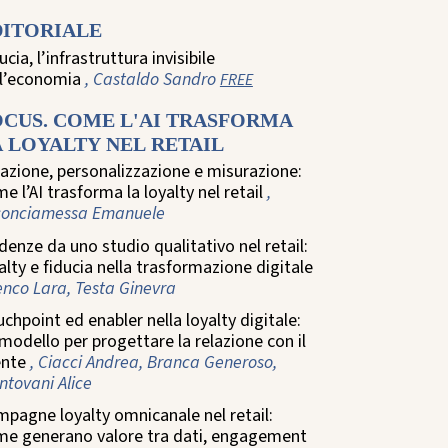
DITORIALE
ucia, l’infrastruttura invisibile
ll’economia
, Castaldo Sandro
FREE
OCUS. COME L'AI TRASFORMA
 LOYALTY NEL RETAIL
azione, personalizzazione e misurazione:
e l’AI trasforma la loyalty nel retail
,
conciamessa Emanuele
denze da uno studio qualitativo nel retail:
alty e fiducia nella trasformazione digitale
enco Lara, Testa Ginevra
chpoint ed enabler nella loyalty digitale:
modello per progettare la relazione con il
ente
, Ciacci Andrea, Branca Generoso,
tovani Alice
pagne loyalty omnicanale nel retail:
me generano valore tra dati, engagement