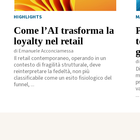
HIGHLIGHTS
M
Come l’AI trasforma la
loyalty nel retail
g
di Emanuele Acconciamessa
Il retail contemporaneo, operando in un
d
contesto di fragilità strutturale, deve
D
reinterpretare la fedeltà, non più
m
classificabile come un esito fisiologico del
p
funnel, ...
va
...