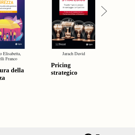
Next
o Elisabetta,
Jarach David
De G
lli Franco
Gr
Pricing
ura della
Strat
strategico
za
resil
oper
man