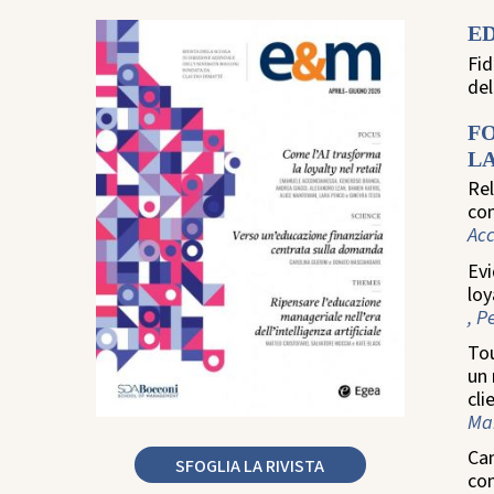
E
Fid
de
F
LA
Rel
com
Ac
Evi
loy
, P
Tou
un 
cli
Man
Cam
SFOGLIA LA RIVISTA
co