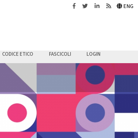
Facebook
Twitter
Linkedin
Feeds
ENG
CODICE ETICO
FASCICOLI
LOGIN
a & Management